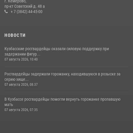
г. Кемерово,
пр-кт Советский д. 48 а
16 июля 2026, 06:43
1
1
+ 7 (3842) 44-45-00
НОВОСТИ
Кузбасские росгвардейцы оказали силовую поддержку при
задержании фигур...
07 августа 2026, 10:40
Росгвардейцы задержали горожанку, находившуюся в розыске за
серию хище...
07 августа 2026, 08:37
В Кузбассе росгвардейцы помогли вернуть горожанке пропавшую
мать
07 августа 2026, 07:35