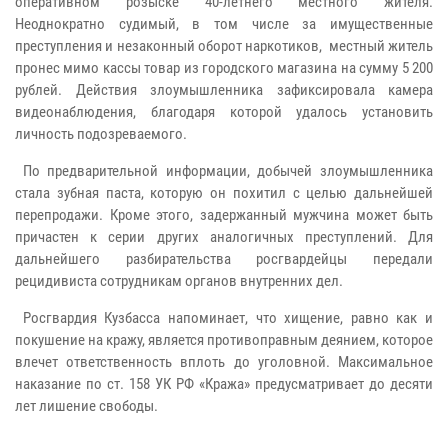
оперативном розыске 40-летнего местного жителя.
Неоднократно судимый, в том числе за имущественные
преступления и незаконный оборот наркотиков, местный житель
пронес мимо кассы товар из городского магазина на сумму 5 200
рублей. Действия злоумышленника зафиксировала камера
видеонаблюдения, благодаря которой удалось установить
личность подозреваемого.
По предварительной информации, добычей злоумышленника
стала зубная паста, которую он похитил с целью дальнейшей
перепродажи. Кроме этого, задержанный мужчина может быть
причастен к серии других аналогичных преступлений. Для
дальнейшего разбирательства росгвардейцы передали
рецидивиста сотрудникам органов внутренних дел.
Росгвардия Кузбасса напоминает, что хищение, равно как и
покушение на кражу, является противоправным деянием, которое
влечет ответственность вплоть до уголовной. Максимальное
наказание по ст. 158 УК РФ «Кража» предусматривает до десяти
лет лишение свободы.