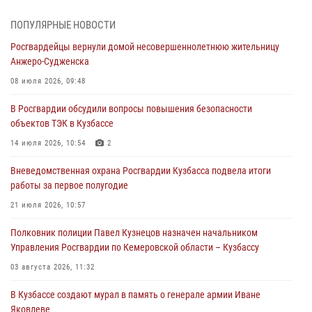
профессиональным праздником
07 августа 2026, 05:32
ПОПУЛЯРНЫЕ НОВОСТИ
Росгвардейцы вернули домой несовершеннолетнюю жительницу
С 1 сентября 2026 года вступает в силу новый федеральный закон о
Анжеро-Судженска
частной охранной деятельности
08 июля 2026, 09:48
06 августа 2026, 10:19
В Росгвардии обсудили вопросы повышения безопасности
Росгвардейцы задержали предполагаемого виновника причинения
объектов ТЭК в Кузбассе
ножевого ранения кемеровчанину
14 июля 2026, 10:54
2
06 августа 2026, 09:18
Вневедомственная охрана Росгвардии Кузбасса подвела итоги
Росгвардейцы задержали мужчину, повредившего имущество
работы за первое полугодие
горожанки
21 июля 2026, 10:57
06 августа 2026, 08:17
1
Полковник полиции Павел Кузнецов назначен начальником
Росгвардейцы пресекли противоправные действия и защитили
Управления Росгвардии по Кемеровской области – Кузбассу
новокузнечанку от агрессивного знакомого
03 августа 2026, 11:32
06 августа 2026, 07:16
В Кузбассе создают мурал в память о генерале армии Иване
Яковлеве