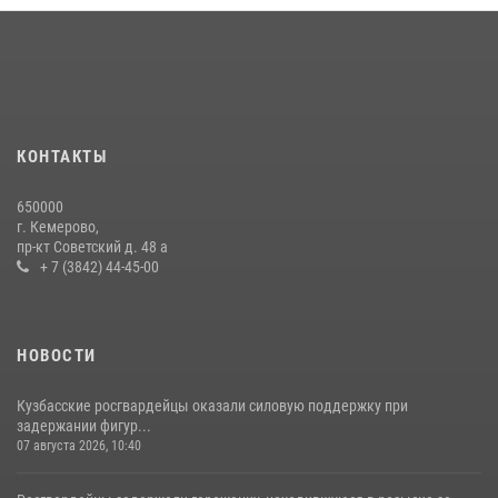
округа Росгвардии
24 июля 2026, 10:35
3
Росгвардейцы задержали мужчину, вырвавшего у горожанки пакет
с покупками
20 июля 2026, 08:52
1
КОНТАКТЫ
Росгвардейцы задержали новокузнечанку при попытке вынести из
650000
гипермаркета товары на 13 тысяч рублей (ВИДЕО)
г. Кемерово,
пр-кт Советский д. 48 а
16 июля 2026, 06:43
1
1
+ 7 (3842) 44-45-00
НОВОСТИ
Кузбасские росгвардейцы оказали силовую поддержку при
задержании фигур...
07 августа 2026, 10:40