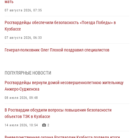
мать
07 августа 2026, 07:35
Росгвардейцы обеспечили безопасность «Поезда Победы» в
Кузбассе
07 августа 2026, 06:33
Генерал-полковник Олег Плохой поздравил специалистов
организационно-штатных подразделений Росгвардии с
профессиональным праздником
07 августа 2026, 05:32
ПОПУЛЯРНЫЕ НОВОСТИ
Росгвардейцы вернули домой несовершеннолетнюю жительницу
С 1 сентября 2026 года вступает в силу новый федеральный закон о
Анжеро-Судженска
частной охранной деятельности
08 июля 2026, 09:48
06 августа 2026, 10:19
В Росгвардии обсудили вопросы повышения безопасности
Росгвардейцы задержали предполагаемого виновника причинения
объектов ТЭК в Кузбассе
ножевого ранения кемеровчанину
14 июля 2026, 10:54
2
06 августа 2026, 09:18
Вневедомственная охрана Росгвардии Кузбасса подвела итоги