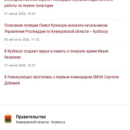
Росгвардейцы задержали мужчину, повредившего имущество
работы за первое полугодие
горожанки
21 июля 2026, 10:57
06 августа 2026, 08:17
1
Полковник полиции Павел Кузнецов назначен начальником
Росгвардейцы пресекли противоправные действия и защитили
Управления Росгвардии по Кемеровской области – Кузбассу
новокузнечанку от агрессивного знакомого
03 августа 2026, 11:32
06 августа 2026, 07:16
В Кузбассе создают мурал в память о генерале армии Иване
Яковлеве
17 июля 2026, 10:21
В Новокузнецке простились с первым командиром ОМОН Сергеем
Добижей
12 июля 2026, 06:54
Росгвардейцы задержали горожанина, воспользовавшегося
мотоциклом без разрешения владельца
Правительство
14 июля 2026, 08:52
1
Кемеровской области - Кузбасса
Кузбасский спецназ принял участие в сборе снайперов Сибирского