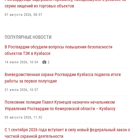
серию хищений из торговых объектов
07 августа 2026, 08:37
В Кузбассе росгвардейцы помогли вернуть горожанке пропавшую
мать
ПОПУЛЯРНЫЕ НОВОСТИ
07 августа 2026, 07:35
В Росгвардии обсудили вопросы повышения безопасности
объектов ТЭК в Кузбассе
Росгвардейцы обеспечили безопасность «Поезда Победы» в
Кузбассе
14 июля 2026, 10:54
2
07 августа 2026, 06:33
Вневедомственная охрана Росгвардии Кузбасса подвела итоги
работы за первое полугодие
Генерал-полковник Олег Плохой поздравил специалистов
организационно-штатных подразделений Росгвардии с
21 июля 2026, 10:57
профессиональным праздником
Полковник полиции Павел Кузнецов назначен начальником
07 августа 2026, 05:32
Управления Росгвардии по Кемеровской области – Кузбассу
С 1 сентября 2026 года вступает в силу новый федеральный закон о
03 августа 2026, 11:32
частной охранной деятельности
С 1 сентября 2026 года вступает в силу новый федеральный закон о
06 августа 2026, 10:19
частной охранной деятельности