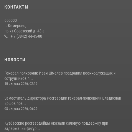
20 июля 2026, 10:54
2
КОНТАКТЫ
Росгвардейцы задержали мужчину, вырвавшего у горожанки пакет
650000
с покупками
г. Кемерово,
пр-кт Советский д. 48 а
20 июля 2026, 08:52
1
+ 7 (3842) 44-45-00
НОВОСТИ
Генерал-полковник Иван Шмелев поздравил военнослужащих и
сотрудников п...
10 августа 2026, 02:19
Заместитель директора Росгвардии генерал-полковник Владислав
Ершов поз...
08 августа 2026, 06:29
Кузбасские росгвардейцы оказали силовую поддержку при
задержании фигур...