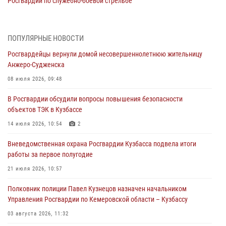
Росгвардии по служебно-боевой стрельбе
05 августа 2026, 10:53
7
Росгвардейцы задержали в Кемерове дебошира, устроившего
ПОПУЛЯРНЫЕ НОВОСТИ
конфликт в медицинском учреждении
Росгвардейцы вернули домой несовершеннолетнюю жительницу
05 августа 2026, 09:30
Анжеро-Судженска
Росгвардейцы задержали участника драки, причинившего побои
08 июля 2026, 09:48
оппоненту
В Росгвардии обсудили вопросы повышения безопасности
05 августа 2026, 08:50
объектов ТЭК в Кузбассе
Росгвардейцы пресекли нарушение общественного порядка на
14 июля 2026, 10:54
2
городском пляже
Вневедомственная охрана Росгвардии Кузбасса подвела итоги
05 августа 2026, 08:10
работы за первое полугодие
Росгвардейцы в Юрге пресекли попытку проникновения на
21 июля 2026, 10:57
территорию частного домовладения
Полковник полиции Павел Кузнецов назначен начальником
05 августа 2026, 07:45
Управления Росгвардии по Кемеровской области – Кузбассу
03 августа 2026, 11:32