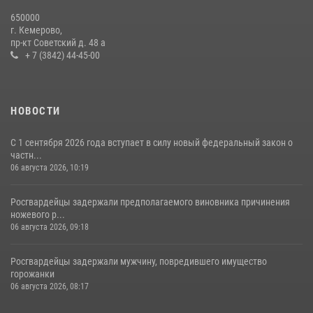
Росгвардейцы задержали новокузнечанку при попытке вынести из
650000
гипермаркета товары на 13 тысяч рублей (ВИДЕО)
г. Кемерово,
пр-кт Советский д. 48 а
16 июля 2026, 06:43
1
1
+ 7 (3842) 44-45-00
НОВОСТИ
С 1 сентября 2026 года вступает в силу новый федеральный закон о
частн...
06 августа 2026, 10:19
Росгвардейцы задержали предполагаемого виновника причинения
ножевого р...
06 августа 2026, 09:18
Росгвардейцы задержали мужчину, повредившего имущество
горожанки
06 августа 2026, 08:17