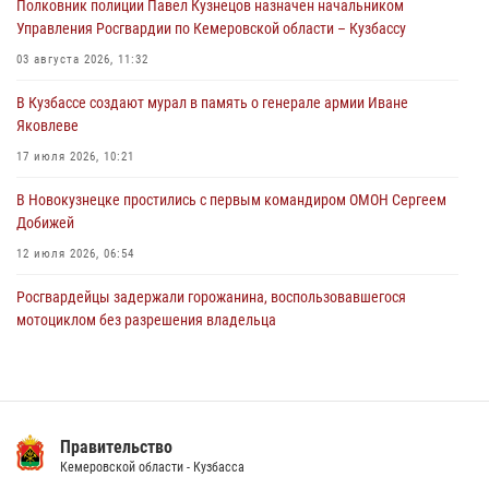
Полковник полиции Павел Кузнецов назначен начальником
Росгвардейцы задержали мужчину, повредившего имущество
Управления Росгвардии по Кемеровской области – Кузбассу
горожанки
03 августа 2026, 11:32
06 августа 2026, 08:17
1
В Кузбассе создают мурал в память о генерале армии Иване
Росгвардейцы пресекли противоправные действия и защитили
Яковлеве
новокузнечанку от агрессивного знакомого
17 июля 2026, 10:21
06 августа 2026, 07:16
В Новокузнецке простились с первым командиром ОМОН Сергеем
Добижей
12 июля 2026, 06:54
Росгвардейцы задержали горожанина, воспользовавшегося
мотоциклом без разрешения владельца
14 июля 2026, 08:52
1
Кузбасский спецназ принял участие в сборе снайперов Сибирского
округа Росгвардии
Правительство
24 июля 2026, 10:35
3
Кемеровской области - Кузбасса