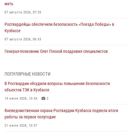
мать
07 августа 2026, 07:35
Росгвардейцы обеспечили безопасность «Поезда Победы» в
Кузбассе
07 августа 2026, 06:33
Генерал-полковник Олег Плохой поздравил специалистов
организационно-штатных подразделений Росгвардии с
профессиональным праздником
07 августа 2026, 05:32
ПОПУЛЯРНЫЕ НОВОСТИ
В Росгвардии обсудили вопросы повышения безопасности
С 1 сентября 2026 года вступает в силу новый федеральный закон о
объектов ТЭК в Кузбассе
частной охранной деятельности
14 июля 2026, 10:54
2
06 августа 2026, 10:19
Вневедомственная охрана Росгвардии Кузбасса подвела итоги
Росгвардейцы задержали предполагаемого виновника причинения
работы за первое полугодие
ножевого ранения кемеровчанину
21 июля 2026, 10:57
06 августа 2026, 09:18