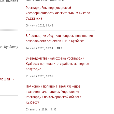
мма выплат
бронзу чемпионата России по парашютно-
атлетическому многоборью
Росгвардейцы вернули домой
несовершеннолетнюю жительницу Анжеро-
04 августа 2026, 10:48
2
Судженска
Кузбассовцы высоко оценили качество
08 июля 2026, 09:48
предоставления государственных услуг
подразделениями ЛРР Росгвардии
В Росгвардии обсудили вопросы повышения
безопасности объектов ТЭК в Кузбассе
04 августа 2026, 09:42
 - Кузбассу
14 июля 2026, 10:54
2
Росгвардейцы помогли разыскать троих
юных путешественников из Новокузнецка
Вневедомственная охрана Росгвардии
Кузбасса подвела итоги работы за первое
04 августа 2026, 08:42
полугодие
Росгвардейцы задержали нарушителя
21 июля 2026, 10:57
ующая →
общественного порядка в охраняемой
кемеровской гостинице
Полковник полиции Павел Кузнецов
назначен начальником Управления
04 августа 2026, 07:41
Росгвардии по Кемеровской области –
Кузбассу
Кемеровские росгвардейцы пресекли
попытку хищения товара путем подмены
03 августа 2026, 11:32
ценника (ВИДЕО)