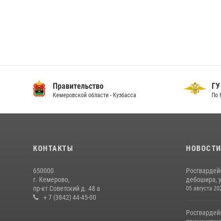
Правительство
ГУ
Кемеровской области - Кузбасса
По 
КОНТАКТЫ
НОВОСТ
650000
Росгвардей
г. Кемерово,
дебошира, у
пр-кт Советский д. 48 а
05 августа 20
+ 7 (3842) 44-45-00
Росгвардей