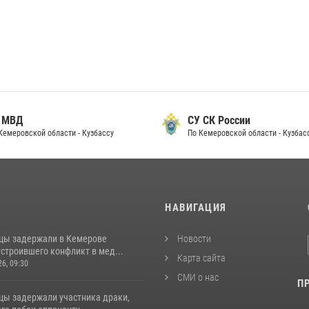
 МВД
СУ СК России
Кемеровской области - Кузбассу
По Кемеровской области - Кузбас
И
НАВИГАЦИЯ
цы задержали в Кемерове
Новости
строившего конфликт в мед...
Карта сайта
26, 09:30
СМИ о нас
П
цы задержали участника драки,