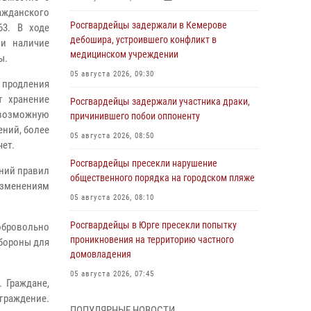
ажданского
Росгвардейцы задержали в Кемерове
63. В ходе
дебошира, устроившего конфликт в
ли наличие
медицинском учреждении
ы.
05 августа 2026, 09:30
продления
т хранение
Росгвардейцы задержали участника драки,
 возможную
причинившего побои оппоненту
ений, более
05 августа 2026, 08:50
чет.
Росгвардейцы пресекли нарушение
ений правил
общественного порядка на городском пляже
 изменениям
05 августа 2026, 08:10
Росгвардейцы в Юрге пресекли попытку
обровольно
проникновения на территорию частного
обороны для
домовладения
05 августа 2026, 07:45
 Граждане,
граждение.
Сотрудник кузбасского СОБР завоевал
ПОПУЛЯРНЫЕ НОВОСТИ