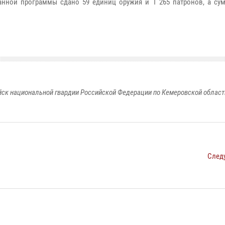
анной программы сдано 59 единиц оружия и 1 265 патронов, а су
к национальной гвардии Российской Федерации по Кемеровской области
След