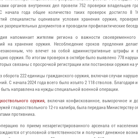
ками органов внутренних дел провели 752 проверки владельцев гр
 С начала года общее количество таких проверок достигло 8 1
ятий специалисты оценивали условия хранения оружия, проверя
ых разрешительных документов и проводили профилактические бесед
дия напоминает жителям региона о важности своевременного 
ний на хранение оружия. Несоблюдение сроков продления делае
незаконным, что влечет за собой административные штрафы и
цию оружия. По итогам проверок в октябре было выявлено 778 наруш
оторых связаны с просрочкой регистрации или постановки оружия на у
из оборота 222 единицы гражданского оружия, включая случаи наруш
ий. С начала 2024 года всего было изъято 2 118 стволов. Благодаря
т быть направлена на нужды специальной военной операции.
дкоствольного оружия,
включая конфискованное, выморочное и д
 ружей гладкоствольного 12-го калибра, была передана Министерству 
атами противника.
перацию по приему незарегистрированного арсенала от населения.
ождаются от уголовной ответственности и получают денежное возна