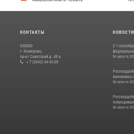
Кемеровской области - Кузбасса
По 
КОНТАКТЫ
НОВОСТ
650000
С 1 сентябр
г. Кемерово,
федеральный
пр-кт Советский д. 48 а
06 августа 20
+ 7 (3842) 44-45-00
Росгвардей
виновника п
06 августа 20
Росгвардей
повредивше
06 августа 20