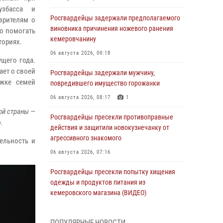
узбасса и
Росгвардейцы задержали предполагаемого
зрителям о
виновника причинения ножевого ранения
но помогать
кемеровчанину
ториях.
06 августа 2026, 09:18
щего года.
ает о своей
Росгвардейцы задержали мужчину,
жке семей
повредившего имущество горожанки
06 августа 2026, 08:17
1
ой страны —
Росгвардейцы пресекли противоправные
.
действия и защитили новокузнечанку от
агрессивного знакомого
ельность и
06 августа 2026, 07:16
Росгвардейцы пресекли попытку хищения
одежды и продуктов питания из
кемеровского магазина (ВИДЕО)
06 августа 2026, 06:08
1
1
ПОПУЛЯРНЫЕ НОВОСТИ