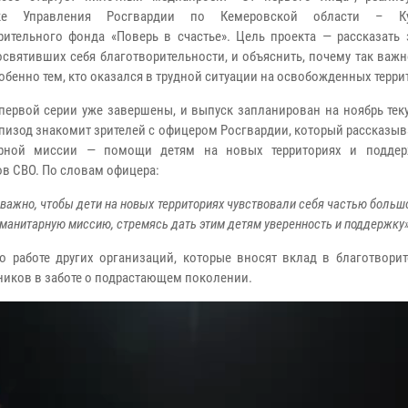
ке Управления Росгвардии по Кемеровской области – К
рительного фонда «Поверь в счастье». Цель проекта — рассказать 
освятивших себя благотворительности, и объяснить, почему так важ
обенно тем, кто оказался в трудной ситуации на освобожденных терри
ервой серии уже завершены, и выпуск запланирован на ноябрь теку
пизод знакомит зрителей с офицером Росгвардии, который рассказыв
арной миссии — помощи детям на новых территориях и поддер
ов СВО. По словам офицера:
важно, чтобы дети на новых территориях чувствовали себя частью больш
уманитарную миссию, стремясь дать этим детям уверенность и поддержку»
о работе других организаций, которые вносят вклад в благотворит
ников в заботе о подрастающем поколении.