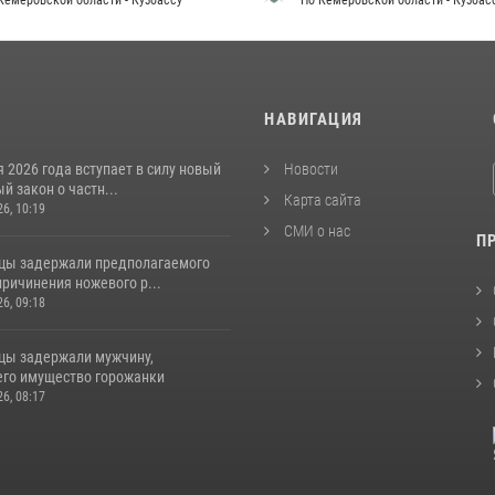
Кемеровской области - Кузбассу
По Кемеровской области - Кузбас
И
НАВИГАЦИЯ
я 2026 года вступает в силу новый
Новости
 закон о частн...
Карта сайта
26, 10:19
СМИ о нас
П
цы задержали предполагаемого
ричинения ножевого р...
26, 09:18
цы задержали мужчину,
го имущество горожанки
26, 08:17