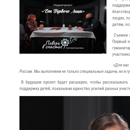
поддерж
благотво
людях, п
детям, ос
Съемки п
Первый э
гуманит
участник
«Для нас 
России. Мы выполняем не только специальные задачи, но и г
В будущем проект будет расширен, чтобы рассказывать 
поддержку детей, показывая единство усилий разных участ