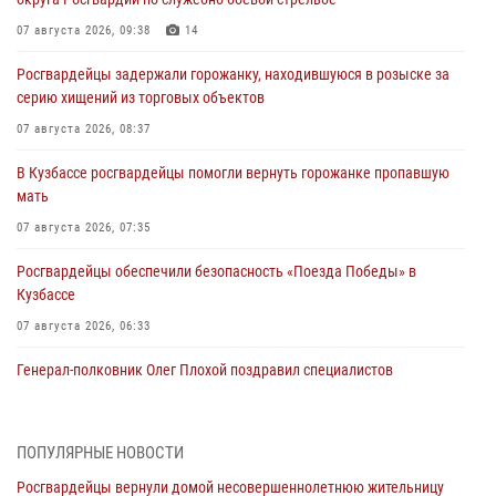
07 августа 2026, 09:38
14
Росгвардейцы задержали горожанку, находившуюся в розыске за
серию хищений из торговых объектов
07 августа 2026, 08:37
В Кузбассе росгвардейцы помогли вернуть горожанке пропавшую
мать
07 августа 2026, 07:35
Росгвардейцы обеспечили безопасность «Поезда Победы» в
Кузбассе
07 августа 2026, 06:33
Генерал-полковник Олег Плохой поздравил специалистов
организационно-штатных подразделений Росгвардии с
профессиональным праздником
07 августа 2026, 05:32
ПОПУЛЯРНЫЕ НОВОСТИ
Росгвардейцы вернули домой несовершеннолетнюю жительницу
С 1 сентября 2026 года вступает в силу новый федеральный закон о