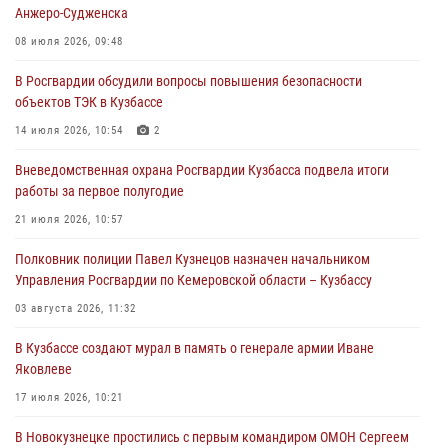
Анжеро-Судженска
частной охранной деятельности
08 июля 2026, 09:48
06 августа 2026, 10:19
В Росгвардии обсудили вопросы повышения безопасности
Росгвардейцы задержали предполагаемого виновника причинения
объектов ТЭК в Кузбассе
ножевого ранения кемеровчанину
14 июля 2026, 10:54
2
06 августа 2026, 09:18
Вневедомственная охрана Росгвардии Кузбасса подвела итоги
Росгвардейцы задержали мужчину, повредившего имущество
работы за первое полугодие
горожанки
21 июля 2026, 10:57
06 августа 2026, 08:17
1
Полковник полиции Павел Кузнецов назначен начальником
Росгвардейцы пресекли противоправные действия и защитили
Управления Росгвардии по Кемеровской области – Кузбассу
новокузнечанку от агрессивного знакомого
03 августа 2026, 11:32
06 августа 2026, 07:16
В Кузбассе создают мурал в память о генерале армии Иване
Яковлеве
17 июля 2026, 10:21
В Новокузнецке простились с первым командиром ОМОН Сергеем