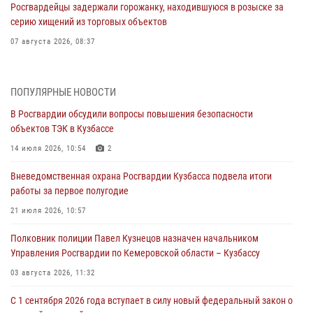
Росгвардейцы задержали горожанку, находившуюся в розыске за
серию хищений из торговых объектов
07 августа 2026, 08:37
В Кузбассе росгвардейцы помогли вернуть горожанке пропавшую
мать
ПОПУЛЯРНЫЕ НОВОСТИ
07 августа 2026, 07:35
В Росгвардии обсудили вопросы повышения безопасности
объектов ТЭК в Кузбассе
Росгвардейцы обеспечили безопасность «Поезда Победы» в
Кузбассе
14 июля 2026, 10:54
2
07 августа 2026, 06:33
Вневедомственная охрана Росгвардии Кузбасса подвела итоги
работы за первое полугодие
Генерал-полковник Олег Плохой поздравил специалистов
организационно-штатных подразделений Росгвардии с
21 июля 2026, 10:57
профессиональным праздником
Полковник полиции Павел Кузнецов назначен начальником
07 августа 2026, 05:32
Управления Росгвардии по Кемеровской области – Кузбассу
С 1 сентября 2026 года вступает в силу новый федеральный закон о
03 августа 2026, 11:32
частной охранной деятельности
С 1 сентября 2026 года вступает в силу новый федеральный закон о
06 августа 2026, 10:19