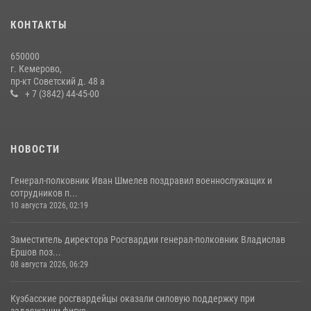
20 июля 2026, 10:54
2
КОНТАКТЫ
Росгвардейцы задержали мужчину, вырвавшего у горожанки пакет
650000
с покупками
г. Кемерово,
пр-кт Советский д. 48 а
20 июля 2026, 08:52
1
+ 7 (3842) 44-45-00
НОВОСТИ
Генерал-полковник Иван Шмелев поздравил военнослужащих и
сотрудников п...
10 августа 2026, 02:19
Заместитель директора Росгвардии генерал-полковник Владислав
Ершов поз...
08 августа 2026, 06:29
Кузбасские росгвардейцы оказали силовую поддержку при
задержании фигур...