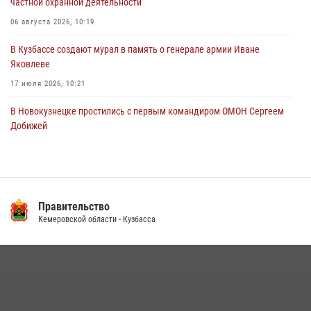
частной охранной деятельности
Росгвардейцы задержали предполагаемого виновника причинения
06 августа 2026, 10:19
ножевого ранения кемеровчанину
В Кузбассе создают мурал в память о генерале армии Иване
06 августа 2026, 09:18
Яковлеве
17 июля 2026, 10:21
В Новокузнецке простились с первым командиром ОМОН Сергеем
Добижей
12 июля 2026, 06:54
Росгвардейцы задержали горожанина, воспользовавшегося
мотоциклом без разрешения владельца
Правительство
14 июля 2026, 08:52
1
Кемеровской области - Кузбасса
Кузбасский спецназ принял участие в сборе снайперов Сибирского
округа Росгвардии
24 июля 2026, 10:35
3
Сотрудники ОМОН «Оберег» провели встречу с воспитанниками
детского дома в рамках всероссийской акции