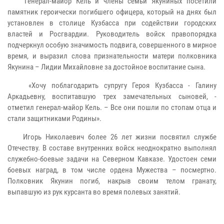
Генерал-майор Кель и члены семьи Якуниных посетили
памятник героически погибшего офицера, который на днях был
установлен в столице Кузбасса при содействии городских
властей и Росгвардии. Руководитель войск правопорядка
подчеркнул особую значимость подвига, совершенного в мирное
время, и выразил слова признательности матери полковника
Якунина – Лидии Михайловне за достойное воспитание сына.
«Хочу поблагодарить супругу Героя Кузбасса - Галину
Аркадьевну, воспитавшую трех замечательных сыновей, -
отметил генерал-майор Кель. – Все они пошли по стопам отца и
стали защитниками Родины».
Игорь Николаевич более 26 лет жизни посвятил службе
Отечеству. В составе внутренних войск неоднократно выполнял
служебно-боевые задачи на Северном Кавказе. Удостоен семи
боевых наград, в том числе ордена Мужества – посмертно.
Полковник Якунин погиб, накрыв своим телом гранату,
выпавшую из рук курсанта во время полевых занятий.