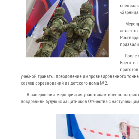
специаль
«Зарница
Мероприя
эстафет
Росгвар
призвали
После эт
Всего в 
приготов
учебной гранаты, преодоление импровизированного тоннеля
хозяев соревнований из детского дома № 2.
В завершении мероприятия участникам военно-патриоти
поздравили будущих защитников Отечества с наступающим п