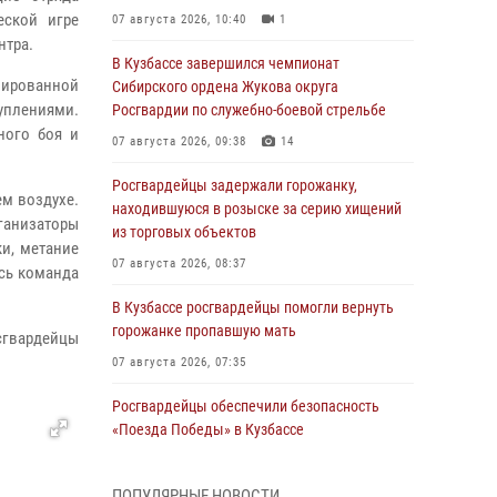
еской игре
07 августа 2026, 10:40
1
нтра.
В Кузбассе завершился чемпионат
зированной
Сибирского ордена Жукова округа
плениями.
Росгвардии по служебно-боевой стрельбе
ного боя и
07 августа 2026, 09:38
14
Росгвардейцы задержали горожанку,
м воздухе.
находившуюся в розыске за серию хищений
ганизаторы
из торговых объектов
и, метание
07 августа 2026, 08:37
ась команда
В Кузбассе росгвардейцы помогли вернуть
горожанке пропавшую мать
сгвардейцы
07 августа 2026, 07:35
Росгвардейцы обеспечили безопасность
«Поезда Победы» в Кузбассе
07 августа 2026, 06:33
ПОПУЛЯРНЫЕ НОВОСТИ