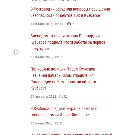
Генерал-полковник Олег Плохой поздравил
специалистов организационно-штатных
В Росгвардии обсудили вопросы повышения
подразделений Росгвардии с
безопасности объектов ТЭК в Кузбассе
профессиональным праздником
14 июля 2026, 10:54
2
07 августа 2026, 05:32
Вневедомственная охрана Росгвардии
С 1 сентября 2026 года вступает в силу новый
Кузбасса подвела итоги работы за первое
федеральный закон о частной охранной
полугодие
деятельности
21 июля 2026, 10:57
06 августа 2026, 10:19
Полковник полиции Павел Кузнецов
Росгвардейцы задержали предполагаемого
назначен начальником Управления
виновника причинения ножевого ранения
Росгвардии по Кемеровской области –
кемеровчанину
Кузбассу
06 августа 2026, 09:18
03 августа 2026, 11:32
Росгвардейцы задержали мужчину,
В Кузбассе создают мурал в память о
повредившего имущество горожанки
генерале армии Иване Яковлеве
06 августа 2026, 08:17
1
17 июля 2026, 10:21
Росгвардейцы пресекли противоправные