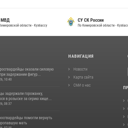
 МВД
СУ СК России
Кемеровской области - Кузбассу
По Кемеровской области - Кузбас
И
НАВИГАЦИЯ
 росгвардейцы оказали силовую
Новости
при задержании фигур...
Карта сайта
26, 10:40
СМИ о нас
П
цы задержали горожанку,
ся в розыске за серию хище...
26, 08:37
 росгвардейцы помогли вернуть
пропавшую мать