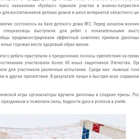
ного назначения «Кузбасс» приняли участие в военно-патриотич
» для воспитанников детских домов и школ интернатов областного це
тие состоялось на базе детского дома №2. Перед началом воени
ы спецназовцы выступили для ребят с показательными высту
дейцы продемонстрировали эффектный комплекс приемов рукопаш
 юных горожан вести здоровый образ жизни.
ого ребята приступили к преодолению полосы препятствия на свеже
состязаниях участвовали более 60 юных защитников Отечества. Ор
или для участников различные испытания. Среди них: лыжные гонк
 и другие препятствия. В результате лучше и быстрее всех справил
ческой игры организаторы вручили дипломы и сладкие призы. Ро
раздником и пожелали силы, бодрости духа и успехов в учебе.