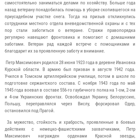
самостоятельно заниматься делами по хозяйству. Больше года
назад ветерану понадобилась помощь в уборке скопившегося на
приусадебном участке снега. Тогда на призыв откликнулись
сотрудники местного отдела вневедомственной охраны и с тех
пор стали заботиться о ветеране. Стражи правопорядка
регулярно навещают фронтовика и помогают с домашними
заботами. Ветеран рад каждой встрече с помощниками и
благодарит их за проявленную заботу и внимание.
Петр Максимович родился 28 июня 1923 года в деревне Ивановка
Курской области. В армию был призван в августе 1942 года.
Учился в Томском артиллерийском училище, потом в школе по
подготовке сержантского состава. С ноября 1943 года по май
1945 года воевал в составе 556-го гаубичного полка на 1-ом, 2-ом
и 4-ом Украинских фронтах. Освобождал Украину, Белоруссию,
Польшу, переправлялся через Вислу, форсировал Одер,
остановился под Прагой.
За мужество, стойкость и храбрость, проявленные в боевых
действиях с немецко-фашистскими захватчиками, Петр
Максимович награжден орденами Красной звезды,