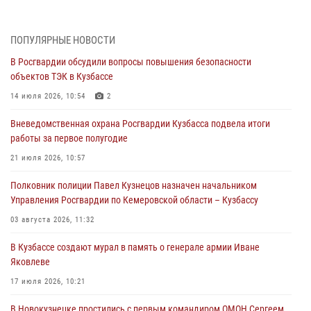
организационно-штатных подразделений Росгвардии с
профессиональным праздником
07 августа 2026, 05:32
ПОПУЛЯРНЫЕ НОВОСТИ
В Росгвардии обсудили вопросы повышения безопасности
С 1 сентября 2026 года вступает в силу новый федеральный закон о
объектов ТЭК в Кузбассе
частной охранной деятельности
14 июля 2026, 10:54
2
06 августа 2026, 10:19
Вневедомственная охрана Росгвардии Кузбасса подвела итоги
Росгвардейцы задержали предполагаемого виновника причинения
работы за первое полугодие
ножевого ранения кемеровчанину
21 июля 2026, 10:57
06 августа 2026, 09:18
Полковник полиции Павел Кузнецов назначен начальником
Росгвардейцы задержали мужчину, повредившего имущество
Управления Росгвардии по Кемеровской области – Кузбассу
горожанки
03 августа 2026, 11:32
06 августа 2026, 08:17
1
В Кузбассе создают мурал в память о генерале армии Иване
Росгвардейцы пресекли противоправные действия и защитили
Яковлеве
новокузнечанку от агрессивного знакомого
17 июля 2026, 10:21
06 августа 2026, 07:16
В Новокузнецке простились с первым командиром ОМОН Сергеем