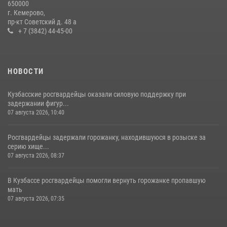
650000
детского дома в рамках всероссийской акции
г. Кемерово,
пр-кт Советский д. 48 а
20 июля 2026, 10:54
2
+ 7 (3842) 44-45-00
НОВОСТИ
Кузбасские росгвардейцы оказали силовую поддержку при
задержании фигур...
07 августа 2026, 10:40
Росгвардейцы задержали горожанку, находившуюся в розыске за
серию хище...
07 августа 2026, 08:37
В Кузбассе росгвардейцы помогли вернуть горожанке пропавшую
мать
07 августа 2026, 07:35