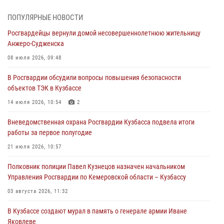
профессиональным праздником
07 августа 2026, 05:32
ПОПУЛЯРНЫЕ НОВОСТИ
Росгвардейцы вернули домой несовершеннолетнюю жительницу
С 1 сентября 2026 года вступает в силу новый федеральный закон о
Анжеро-Судженска
частной охранной деятельности
08 июля 2026, 09:48
06 августа 2026, 10:19
В Росгвардии обсудили вопросы повышения безопасности
Росгвардейцы задержали предполагаемого виновника причинения
объектов ТЭК в Кузбассе
ножевого ранения кемеровчанину
14 июля 2026, 10:54
2
06 августа 2026, 09:18
Вневедомственная охрана Росгвардии Кузбасса подвела итоги
Росгвардейцы задержали мужчину, повредившего имущество
работы за первое полугодие
горожанки
21 июля 2026, 10:57
06 августа 2026, 08:17
1
Полковник полиции Павел Кузнецов назначен начальником
Росгвардейцы пресекли противоправные действия и защитили
Управления Росгвардии по Кемеровской области – Кузбассу
новокузнечанку от агрессивного знакомого
03 августа 2026, 11:32
06 августа 2026, 07:16
В Кузбассе создают мурал в память о генерале армии Иване
Яковлеве