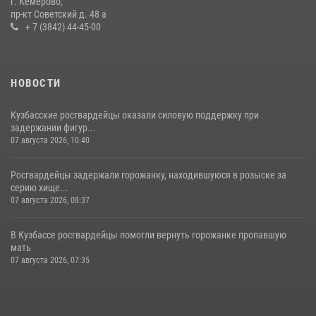
г. Кемерово,
пр-кт Советский д. 48 а
16 июля 2026, 06:43
1
1
+ 7 (3842) 44-45-00
НОВОСТИ
Кузбасские росгвардейцы оказали силовую поддержку при
задержании фигур...
07 августа 2026, 10:40
Росгвардейцы задержали горожанку, находившуюся в розыске за
серию хище...
07 августа 2026, 08:37
В Кузбассе росгвардейцы помогли вернуть горожанке пропавшую
мать
07 августа 2026, 07:35