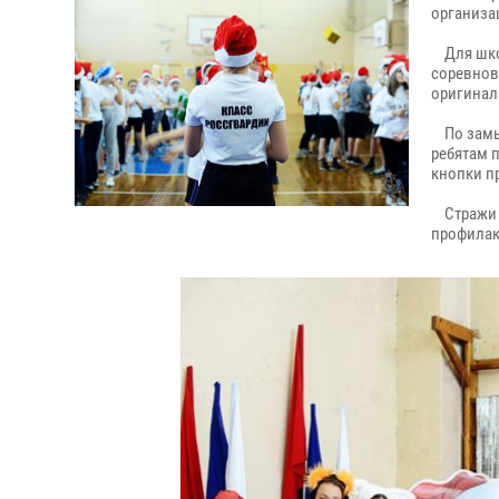
организа
Для школ
соревнов
оригинал
По замыс
ребятам 
кнопки п
Стражи п
профилак