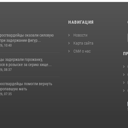
И
НАВИГАЦИЯ
 росгвардейцы оказали силовую
Новости
при задержании фигур...
Карта сайта
26, 10:40
СМИ о нас
П
цы задержали горожанку,
ся в розыске за серию хище...
26, 08:37
 росгвардейцы помогли вернуть
пропавшую мать
26, 07:35