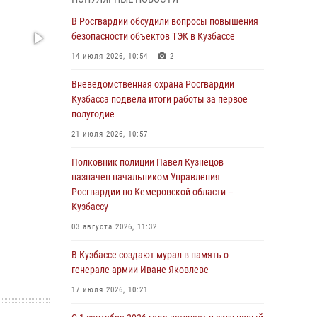
Генерал-полковник Олег Плохой поздравил
специалистов организационно-штатных
В Росгвардии обсудили вопросы повышения
подразделений Росгвардии с
безопасности объектов ТЭК в Кузбассе
профессиональным праздником
14 июля 2026, 10:54
2
07 августа 2026, 05:32
Вневедомственная охрана Росгвардии
С 1 сентября 2026 года вступает в силу новый
Кузбасса подвела итоги работы за первое
федеральный закон о частной охранной
полугодие
деятельности
21 июля 2026, 10:57
06 августа 2026, 10:19
Полковник полиции Павел Кузнецов
Росгвардейцы задержали предполагаемого
назначен начальником Управления
виновника причинения ножевого ранения
Росгвардии по Кемеровской области –
кемеровчанину
Кузбассу
06 августа 2026, 09:18
03 августа 2026, 11:32
Росгвардейцы задержали мужчину,
В Кузбассе создают мурал в память о
повредившего имущество горожанки
генерале армии Иване Яковлеве
06 августа 2026, 08:17
1
17 июля 2026, 10:21
Росгвардейцы пресекли противоправные