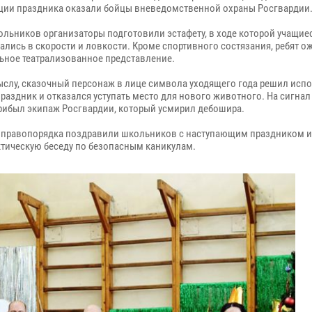
ции праздника оказали бойцы вневедомственной охраны Росгвардии
ьников организаторы подготовили эстафету, в ходе которой учащие
ались в скорости и ловкости. Кроме спортивного состязания, ребят о
ьное театрализованное представление.
лу, сказочный персонаж в лице символа уходящего года решил испо
праздник и отказался уступать место для нового животного. На сигна
рибыл экипаж Росгвардии, который усмирил дебошира.
равопорядка поздравили школьников с наступающим праздником и
тическую беседу по безопасным каникулам.