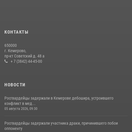
24 июля 2026, 10:35
3
Росгвардейцы задержали мужчину, вырвавшего у горожанки пакет
с покупками
20 июля 2026, 08:52
1
КОНТАКТЫ
Росгвардейцы задержали новокузнечанку при попытке вынести из
650000
гипермаркета товары на 13 тысяч рублей (ВИДЕО)
г. Кемерово,
пр-кт Советский д. 48 а
16 июля 2026, 06:43
1
1
+ 7 (3842) 44-45-00
НОВОСТИ
Росгвардейцы задержали в Кемерове дебошира, устроившего
конфликт в мед...
05 августа 2026, 09:30
Росгвардейцы задержали участника драки, причинившего побои
оппоненту