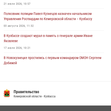
Кемеровские росгвардейцы пресекли попытку хищения товара
21 июля 2026, 10:57
путем подмены ценника (ВИДЕО)
Полковник полиции Павел Кузнецов назначен начальником
04 августа 2026, 06:32
1
Управления Росгвардии по Кемеровской области – Кузбассу
03 августа 2026, 11:32
В Кузбассе создают мурал в память о генерале армии Иване
Яковлеве
17 июля 2026, 10:21
В Новокузнецке простились с первым командиром ОМОН Сергеем
Добижей
12 июля 2026, 06:54
Росгвардейцы задержали горожанина, воспользовавшегося
мотоциклом без разрешения владельца
Правительство
14 июля 2026, 08:52
1
Кемеровской области - Кузбасса
Кузбасский спецназ принял участие в сборе снайперов Сибирского
округа Росгвардии