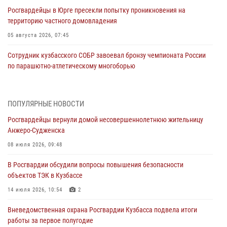
Росгвардейцы в Юрге пресекли попытку проникновения на
территорию частного домовладения
05 августа 2026, 07:45
Сотрудник кузбасского СОБР завоевал бронзу чемпионата России
по парашютно-атлетическому многоборью
04 августа 2026, 10:48
2
Кузбассовцы высоко оценили качество предоставления
ПОПУЛЯРНЫЕ НОВОСТИ
государственных услуг подразделениями ЛРР Росгвардии
Росгвардейцы вернули домой несовершеннолетнюю жительницу
04 августа 2026, 09:42
Анжеро-Судженска
Росгвардейцы помогли разыскать троих юных путешественников из
08 июля 2026, 09:48
Новокузнецка
В Росгвардии обсудили вопросы повышения безопасности
04 августа 2026, 08:42
объектов ТЭК в Кузбассе
Росгвардейцы задержали нарушителя общественного порядка в
14 июля 2026, 10:54
2
охраняемой кемеровской гостинице
Вневедомственная охрана Росгвардии Кузбасса подвела итоги
04 августа 2026, 07:41
работы за первое полугодие