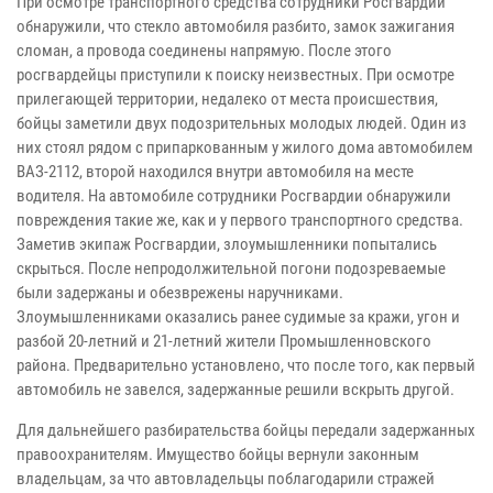
При осмотре транспортного средства сотрудники Росгвардии
обнаружили, что стекло автомобиля разбито, замок зажигания
сломан, а провода соединены напрямую. После этого
росгвардейцы приступили к поиску неизвестных. При осмотре
прилегающей территории, недалеко от места происшествия,
бойцы заметили двух подозрительных молодых людей. Один из
них стоял рядом с припаркованным у жилого дома автомобилем
ВАЗ-2112, второй находился внутри автомобиля на месте
водителя. На автомобиле сотрудники Росгвардии обнаружили
повреждения такие же, как и у первого транспортного средства.
Заметив экипаж Росгвардии, злоумышленники попытались
скрыться. После непродолжительной погони подозреваемые
были задержаны и обезврежены наручниками.
Злоумышленниками оказались ранее судимые за кражи, угон и
разбой 20-летний и 21-летний жители Промышленновского
района. Предварительно установлено, что после того, как первый
автомобиль не завелся, задержанные решили вскрыть другой.
Для дальнейшего разбирательства бойцы передали задержанных
правоохранителям. Имущество бойцы вернули законным
владельцам, за что автовладельцы поблагодарили стражей