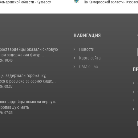
Кемеровской области - Кузбассу
По Кемеровской области - Кузбас
И
НАВИГАЦИЯ
 росгвардейцы оказали силовую
Новости
при задержании фигур...
Карта сайта
26, 10:40
СМИ о нас
П
цы задержали горожанку,
ся в розыске за серию хище...
26, 08:37
 росгвардейцы помогли вернуть
пропавшую мать
26, 07:35