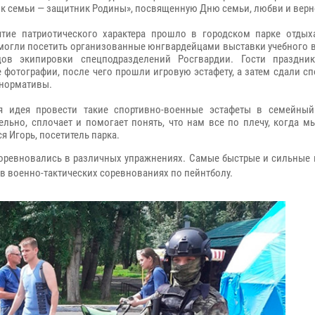
к семьи — защитник Родины», посвященную Дню семьи, любви и верн
тие патриотического характера прошло в городском парке отдых
могли посетить организованные юнгвардейцами выставки учебного 
цов экипировки спецподразделений Росгвардии. Гости праздни
 фотографии, после чего прошли игровую эстафету, а затем сдали с
нормативы.
я идея провести такие спортивно-военные эстафеты в семейный
ельно, сплочает и помогает понять, что нам все по плечу, когда мы
я Игорь, посетитель парка.
оревновались в различных упражнениях. Самые быстрые и сильные 
в военно-тактических соревнованиях по пейнтболу.