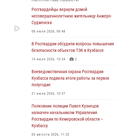
Генерал-полковник Олег Плохой поздравил
специалистов организационно-штатных
Росгвардейцы вернули домой
подразделений Росгвардии с
несовершеннолетнюю жительницу Анжеро-
профессиональным праздником
Судженска
07 августа 2026, 05:32
08 июля 2026, 09:48
С 1 сентября 2026 года вступает в силу новый
В Росгвардии обсудили вопросы повышения
федеральный закон о частной охранной
безопасности объектов ТЭК в Кузбассе
деятельности
14 июля 2026, 10:54
2
06 августа 2026, 10:19
Вневедомственная охрана Росгвардии
Росгвардейцы задержали предполагаемого
Кузбасса подвела итоги работы за первое
виновника причинения ножевого ранения
полугодие
кемеровчанину
21 июля 2026, 10:57
06 августа 2026, 09:18
Полковник полиции Павел Кузнецов
Росгвардейцы задержали мужчину,
назначен начальником Управления
повредившего имущество горожанки
Росгвардии по Кемеровской области –
Кузбассу
06 августа 2026, 08:17
1
03 августа 2026, 11:32
Росгвардейцы пресекли противоправные