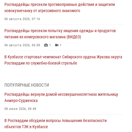
Росгвардейцы пресекли противоправные действия и защитили
новокузнечанку от агрессивного знакомого
06 августа 2026, 07:16
Росгвардейцы пресекли попытку хищения одежды и продуктов
питания из кемеровского магазина (ВИДЕО)
06 августа 2026, 06:08
1
1
В Кузбассе стартовал чемпионат Сибирского ордена Жукова округа
Росгвардии по служебно-боевой стрельбе
05 августа 2026, 10:53
7
Росгвардейцы задержали в Кемерове дебошира, устроившего
ПОПУЛЯРНЫЕ НОВОСТИ
конфликт в медицинском учреждении
Росгвардейцы вернули домой несовершеннолетнюю жительницу
05 августа 2026, 09:30
Анжеро-Судженска
Росгвардейцы задержали участника драки, причинившего побои
08 июля 2026, 09:48
оппоненту
В Росгвардии обсудили вопросы повышения безопасности
05 августа 2026, 08:50
объектов ТЭК в Кузбассе