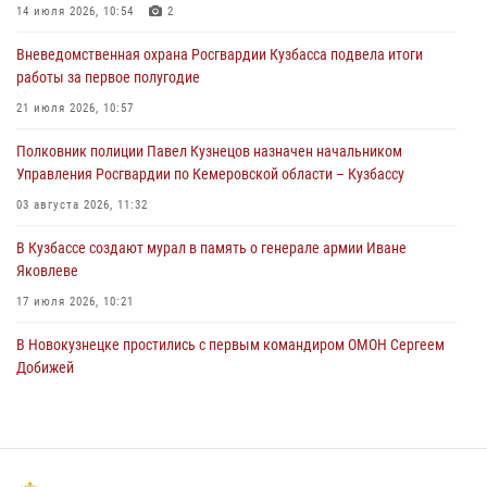
Росгвардейцы пресекли нарушение общественного порядка на
14 июля 2026, 10:54
2
городском пляже
Вневедомственная охрана Росгвардии Кузбасса подвела итоги
05 августа 2026, 08:10
работы за первое полугодие
Росгвардейцы в Юрге пресекли попытку проникновения на
21 июля 2026, 10:57
территорию частного домовладения
Полковник полиции Павел Кузнецов назначен начальником
05 августа 2026, 07:45
Управления Росгвардии по Кемеровской области – Кузбассу
03 августа 2026, 11:32
В Кузбассе создают мурал в память о генерале армии Иване
Яковлеве
17 июля 2026, 10:21
В Новокузнецке простились с первым командиром ОМОН Сергеем
Добижей
12 июля 2026, 06:54
Росгвардейцы задержали горожанина, воспользовавшегося
мотоциклом без разрешения владельца