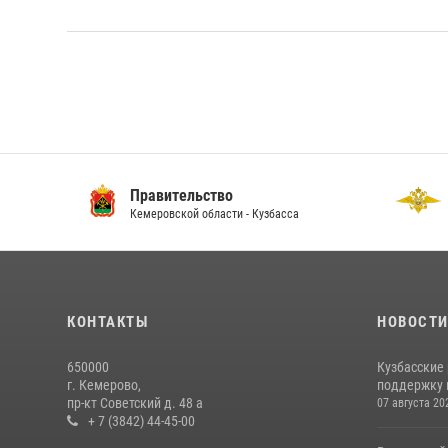
Правительство
ГУ
Кемеровской области - Кузбасса
По 
КОНТАКТЫ
НОВОСТ
650000
Кузбасские
г. Кемерово,
поддержку 
пр-кт Советский д. 48 а
07 августа 20
+ 7 (3842) 44-45-00