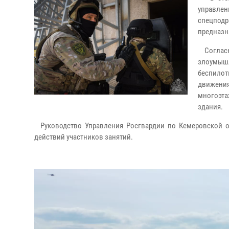
управле
спецпод
предназн
Согласн
злоумыш
беспилот
движения
многоэта
здания.
Руководство Управления Росгвардии по Кемеровской об
действий участников занятий.