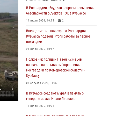
Генерал-полковник Олег Плохой поздравил
специалистов организационно-штатных
В Росгвардии обсудили вопросы повышения
подразделений Росгвардии с
безопасности объектов ТЭК в Кузбассе
профессиональным праздником
14 июля 2026, 10:54
2
07 августа 2026, 05:32
Вневедомственная охрана Росгвардии
С 1 сентября 2026 года вступает в силу новый
Кузбасса подвела итоги работы за первое
федеральный закон о частной охранной
полугодие
деятельности
21 июля 2026, 10:57
06 августа 2026, 10:19
Полковник полиции Павел Кузнецов
Росгвардейцы задержали предполагаемого
назначен начальником Управления
виновника причинения ножевого ранения
Росгвардии по Кемеровской области –
кемеровчанину
Кузбассу
06 августа 2026, 09:18
03 августа 2026, 11:32
Росгвардейцы задержали мужчину,
В Кузбассе создают мурал в память о
повредившего имущество горожанки
генерале армии Иване Яковлеве
06 августа 2026, 08:17
1
17 июля 2026, 10:21
Росгвардейцы пресекли противоправные