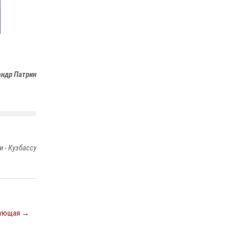
20 июля 2026, 08:52
1
Росгвардейцы задержали новокузнечанку
при попытке вынести из гипермаркета
товары на 13 тысяч рублей (ВИДЕО)
16 июля 2026, 06:43
1
1
андр Патрин
 - Кузбассу
ующая →