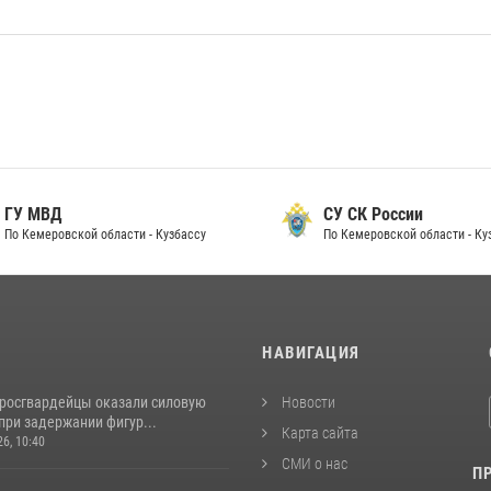
 МВД
СУ СК России
Кемеровской области - Кузбассу
По Кемеровской области - Кузбас
И
НАВИГАЦИЯ
 росгвардейцы оказали силовую
Новости
при задержании фигур...
Карта сайта
26, 10:40
СМИ о нас
П