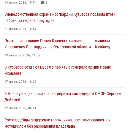
14 июля 2026, 10:54
2
06 августа 2026, 10:19
Вневедомственная охрана Росгвардии Кузбасса подвела итоги
Росгвардейцы задержали предполагаемого виновника причинения
работы за первое полугодие
ножевого ранения кемеровчанину
21 июля 2026, 10:57
06 августа 2026, 09:18
Полковник полиции Павел Кузнецов назначен начальником
Росгвардейцы задержали мужчину, повредившего имущество
Управления Росгвардии по Кемеровской области – Кузбассу
горожанки
03 августа 2026, 11:32
06 августа 2026, 08:17
1
В Кузбассе создают мурал в память о генерале армии Иване
Росгвардейцы пресекли противоправные действия и защитили
Яковлеве
новокузнечанку от агрессивного знакомого
17 июля 2026, 10:21
06 августа 2026, 07:16
В Новокузнецке простились с первым командиром ОМОН Сергеем
Добижей
12 июля 2026, 06:54
Росгвардейцы задержали горожанина, воспользовавшегося
мотоциклом без разрешения владельца