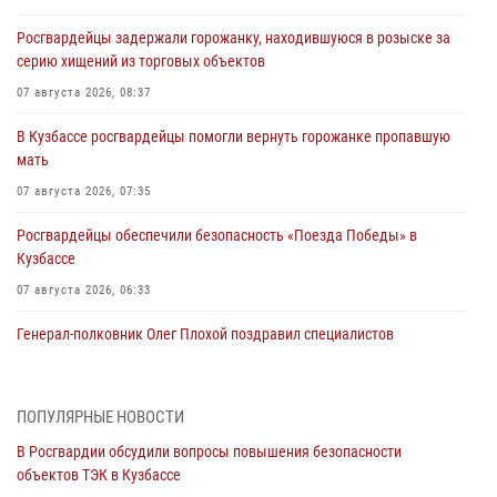
Росгвардейцы задержали горожанку, находившуюся в розыске за
серию хищений из торговых объектов
07 августа 2026, 08:37
В Кузбассе росгвардейцы помогли вернуть горожанке пропавшую
мать
07 августа 2026, 07:35
Росгвардейцы обеспечили безопасность «Поезда Победы» в
Кузбассе
07 августа 2026, 06:33
Генерал-полковник Олег Плохой поздравил специалистов
организационно-штатных подразделений Росгвардии с
профессиональным праздником
07 августа 2026, 05:32
ПОПУЛЯРНЫЕ НОВОСТИ
В Росгвардии обсудили вопросы повышения безопасности
С 1 сентября 2026 года вступает в силу новый федеральный закон о
объектов ТЭК в Кузбассе
частной охранной деятельности