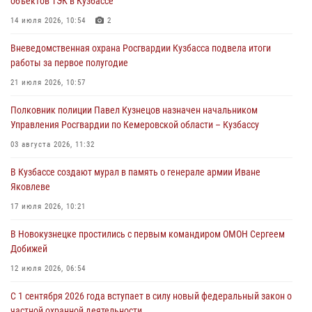
объектов ТЭК в Кузбассе
частной охранной деятельности
14 июля 2026, 10:54
2
06 августа 2026, 10:19
Вневедомственная охрана Росгвардии Кузбасса подвела итоги
Росгвардейцы задержали предполагаемого виновника причинения
работы за первое полугодие
ножевого ранения кемеровчанину
21 июля 2026, 10:57
06 августа 2026, 09:18
Полковник полиции Павел Кузнецов назначен начальником
Росгвардейцы задержали мужчину, повредившего имущество
Управления Росгвардии по Кемеровской области – Кузбассу
горожанки
03 августа 2026, 11:32
06 августа 2026, 08:17
1
В Кузбассе создают мурал в память о генерале армии Иване
Росгвардейцы пресекли противоправные действия и защитили
Яковлеве
новокузнечанку от агрессивного знакомого
17 июля 2026, 10:21
06 августа 2026, 07:16
В Новокузнецке простились с первым командиром ОМОН Сергеем
Добижей
12 июля 2026, 06:54
С 1 сентября 2026 года вступает в силу новый федеральный закон о
частной охранной деятельности