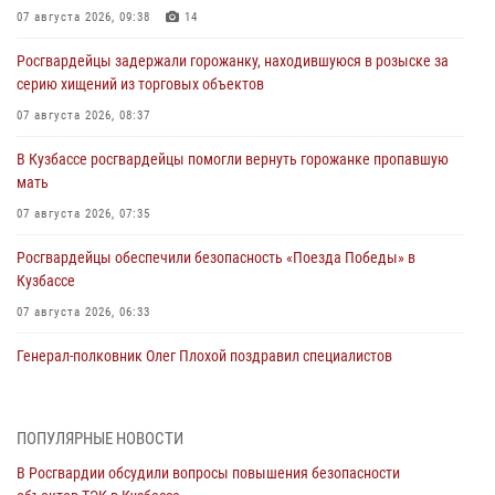
07 августа 2026, 09:38
14
Росгвардейцы задержали горожанку, находившуюся в розыске за
серию хищений из торговых объектов
07 августа 2026, 08:37
В Кузбассе росгвардейцы помогли вернуть горожанке пропавшую
мать
07 августа 2026, 07:35
Росгвардейцы обеспечили безопасность «Поезда Победы» в
Кузбассе
07 августа 2026, 06:33
Генерал-полковник Олег Плохой поздравил специалистов
организационно-штатных подразделений Росгвардии с
профессиональным праздником
07 августа 2026, 05:32
ПОПУЛЯРНЫЕ НОВОСТИ
В Росгвардии обсудили вопросы повышения безопасности
С 1 сентября 2026 года вступает в силу новый федеральный закон о