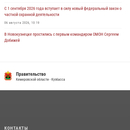
С 1 сентября 2026 года вступает в силу новый федеральный закон о
частной охранной деятельности
06 августа 2026, 10:19
В Новокузнецке простились с первым командиром ОМОН Сергеем
Добижей
12 июля 2026, 06:54
Росгвардейцы задержали горожанина, воспользовавшегося
мотоциклом без разрешения владельца
Правительство
14 июля 2026, 08:52
1
Кемеровской области - Кузбасса
Кузбасский спецназ принял участие в сборе снайперов Сибирского
округа Росгвардии
24 июля 2026, 10:35
3
Сотрудники ОМОН «Оберег» провели встречу с воспитанниками
детского дома в рамках всероссийской акции
20 июля 2026, 10:54
2
КОНТАКТЫ