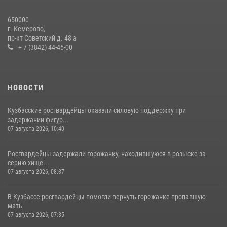
Росгвардейцы задержали мужчину, вырвавшего у горожанки пакет
650000
с покупками
г. Кемерово,
пр-кт Советский д. 48 а
20 июля 2026, 08:52
1
+ 7 (3842) 44-45-00
НОВОСТИ
Кузбасские росгвардейцы оказали силовую поддержку при
задержании фигур...
07 августа 2026, 10:40
Росгвардейцы задержали горожанку, находившуюся в розыске за
серию хище...
07 августа 2026, 08:37
В Кузбассе росгвардейцы помогли вернуть горожанке пропавшую
мать
07 августа 2026, 07:35