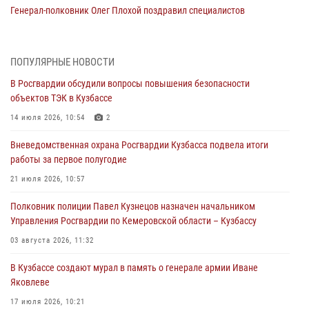
Генерал-полковник Олег Плохой поздравил специалистов
организационно-штатных подразделений Росгвардии с
профессиональным праздником
07 августа 2026, 05:32
ПОПУЛЯРНЫЕ НОВОСТИ
В Росгвардии обсудили вопросы повышения безопасности
С 1 сентября 2026 года вступает в силу новый федеральный закон о
объектов ТЭК в Кузбассе
частной охранной деятельности
14 июля 2026, 10:54
2
06 августа 2026, 10:19
Вневедомственная охрана Росгвардии Кузбасса подвела итоги
Росгвардейцы задержали предполагаемого виновника причинения
работы за первое полугодие
ножевого ранения кемеровчанину
21 июля 2026, 10:57
06 августа 2026, 09:18
Полковник полиции Павел Кузнецов назначен начальником
Росгвардейцы задержали мужчину, повредившего имущество
Управления Росгвардии по Кемеровской области – Кузбассу
горожанки
03 августа 2026, 11:32
06 августа 2026, 08:17
1
В Кузбассе создают мурал в память о генерале армии Иване
Росгвардейцы пресекли противоправные действия и защитили
Яковлеве
новокузнечанку от агрессивного знакомого
17 июля 2026, 10:21
06 августа 2026, 07:16