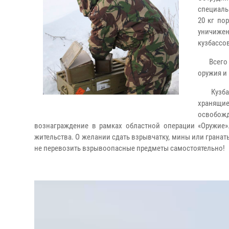
специаль
20 кг по
уничижен
кузбассо
Всего с 
оружия и 
Кузбасск
хранящие
освобож
вознаграждение в рамках областной операции «Оружие»
жительства. О желании сдать взрывчатку, мины или гранат
не перевозить взрывоопасные предметы самостоятельно!