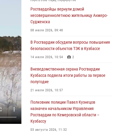
В Кузбассе стартовал чемпионат Сибирского
ордена Жукова округа Росгвардии по
Росгвардейцы вернули домой
служебно-боевой стрельбе
несовершеннолетнюю жительницу Анжеро-
Судженска
05 августа 2026, 10:53
7
08 июля 2026, 09:48
Росгвардейцы задержали в Кемерове
дебошира, устроившего конфликт в
В Росгвардии обсудили вопросы повышения
медицинском учреждении
безопасности объектов ТЭК в Кузбассе
05 августа 2026, 09:30
14 июля 2026, 10:54
2
Росгвардейцы задержали участника драки,
Вневедомственная охрана Росгвардии
причинившего побои оппоненту
Кузбасса подвела итоги работы за первое
полугодие
05 августа 2026, 08:50
21 июля 2026, 10:57
Росгвардейцы пресекли нарушение
общественного порядка на городском пляже
Полковник полиции Павел Кузнецов
назначен начальником Управления
05 августа 2026, 08:10
Росгвардии по Кемеровской области –
Кузбассу
Росгвардейцы в Юрге пресекли попытку
проникновения на территорию частного
03 августа 2026, 11:32
домовладения