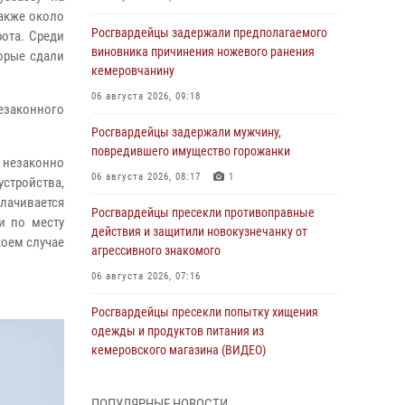
акже около
Росгвардейцы задержали предполагаемого
ота. Среди
виновника причинения ножевого ранения
орые сдали
кемеровчанину
06 августа 2026, 09:18
езаконного
Росгвардейцы задержали мужчину,
повредившего имущество горожанки
 незаконно
06 августа 2026, 08:17
1
устройства,
ачивается
Росгвардейцы пресекли противоправные
и по месту
действия и защитили новокузнечанку от
коем случае
агрессивного знакомого
06 августа 2026, 07:16
Росгвардейцы пресекли попытку хищения
одежды и продуктов питания из
кемеровского магазина (ВИДЕО)
06 августа 2026, 06:08
1
1
ПОПУЛЯРНЫЕ НОВОСТИ