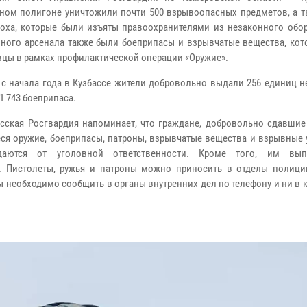
ном полигоне уничтожили почти 500 взрывоопасных предметов, а т
роха, которые были изъяты правоохранителями из незаконного обор
ного арсенала также были боеприпасы и взрывчатые вещества, кот
вцы в рамках профилактической операции «Оружие».
начала года в Кузбассе жители добровольно выдали 256 единиц н
1 743 боеприпаса.
ая Росгвардия напоминает, что граждане, добровольно сдавшие
ся оружие, боеприпасы, патроны, взрывчатые вещества и взрывные 
даются от уголовной ответственности. Кроме того, им выпл
. Пистолеты, ружья и патроны можно приносить в отделы полици
ы необходимо сообщить в органы внутренних дел по телефону и ни в 