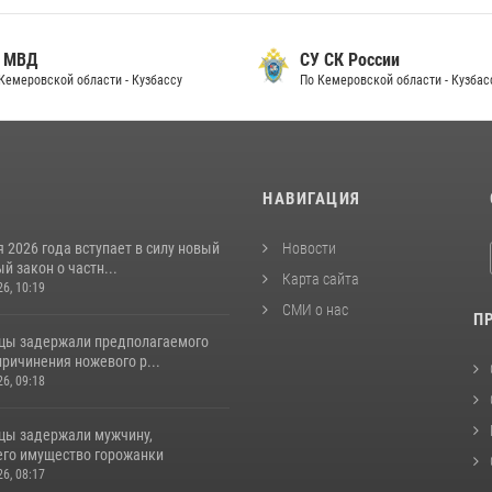
 МВД
СУ СК России
Кемеровской области - Кузбассу
По Кемеровской области - Кузбас
И
НАВИГАЦИЯ
я 2026 года вступает в силу новый
Новости
 закон о частн...
Карта сайта
26, 10:19
СМИ о нас
П
цы задержали предполагаемого
ричинения ножевого р...
26, 09:18
цы задержали мужчину,
го имущество горожанки
26, 08:17