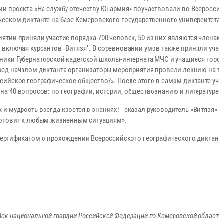
ии проекта «На службу отечеству Юнармия» поучаствовали во Всерос
ческом диктанте на базе Кемеровского государственного университета
иятии приняли участие порядка 700 человек, 50 из них являются члена
 включая курсантов "Витязя". В соревновании умов также приняли уча
ники Губернаторской кадетской школы-интерната МЧС и учащиеся гор
ред началом диктанта организаторы мероприятия провели лекцию на т
ссийское географическое общество?». После этого в самом диктанте у
на 40 вопросов: по географии, истории, обществознанию и литературе
к и мудрость всегда кроется в знаниях! - сказал руководитель «Витязя»
дготовит к любым жизненным ситуациям».
ертификатом о прохождении Всероссийского географического диктан
к национальной гвардии Российской Федерации по Кемеровской области