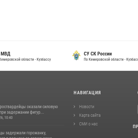
 МВД
СУ СК России
Кемеровской области - Кузбассу
По Кемеровской области - Кузбас
И
НАВИГАЦИЯ
 росгвардейцы оказали силовую
Новости
при задержании фигур...
Карта сайта
26, 10:40
СМИ о нас
П
цы задержали горожанку,