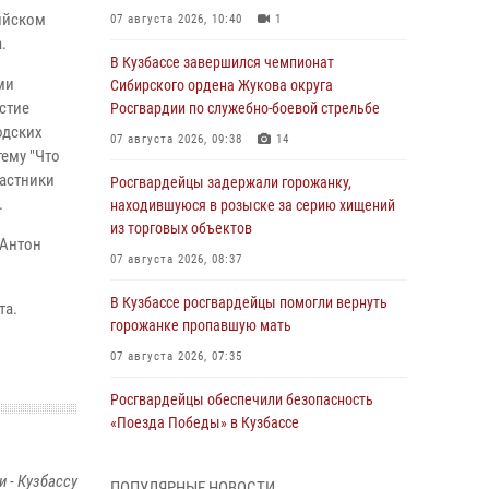
сийском
07 августа 2026, 10:40
1
.
В Кузбассе завершился чемпионат
ми
Сибирского ордена Жукова округа
стие
Росгвардии по служебно-боевой стрельбе
одских
07 августа 2026, 09:38
14
ему "Что
частники
Росгвардейцы задержали горожанку,
.
находившуюся в розыске за серию хищений
из торговых объектов
 Антон
07 августа 2026, 08:37
В Кузбассе росгвардейцы помогли вернуть
та.
горожанке пропавшую мать
07 августа 2026, 07:35
Росгвардейцы обеспечили безопасность
«Поезда Победы» в Кузбассе
07 августа 2026, 06:33
 - Кузбассу
ПОПУЛЯРНЫЕ НОВОСТИ