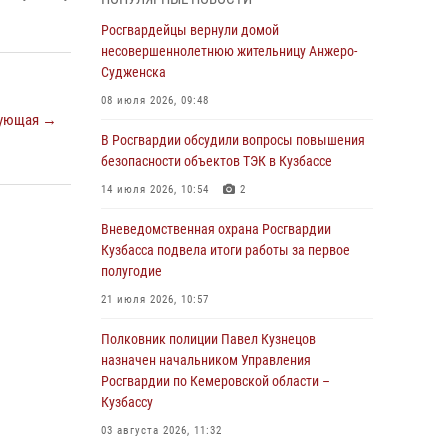
Генерал-полковник Олег Плохой поздравил
специалистов организационно-штатных
Росгвардейцы вернули домой
подразделений Росгвардии с
несовершеннолетнюю жительницу Анжеро-
профессиональным праздником
Судженска
07 августа 2026, 05:32
08 июля 2026, 09:48
ующая →
С 1 сентября 2026 года вступает в силу новый
В Росгвардии обсудили вопросы повышения
федеральный закон о частной охранной
безопасности объектов ТЭК в Кузбассе
деятельности
14 июля 2026, 10:54
2
06 августа 2026, 10:19
Вневедомственная охрана Росгвардии
Росгвардейцы задержали предполагаемого
Кузбасса подвела итоги работы за первое
виновника причинения ножевого ранения
полугодие
кемеровчанину
21 июля 2026, 10:57
06 августа 2026, 09:18
Полковник полиции Павел Кузнецов
Росгвардейцы задержали мужчину,
назначен начальником Управления
повредившего имущество горожанки
Росгвардии по Кемеровской области –
Кузбассу
06 августа 2026, 08:17
1
03 августа 2026, 11:32
Росгвардейцы пресекли противоправные