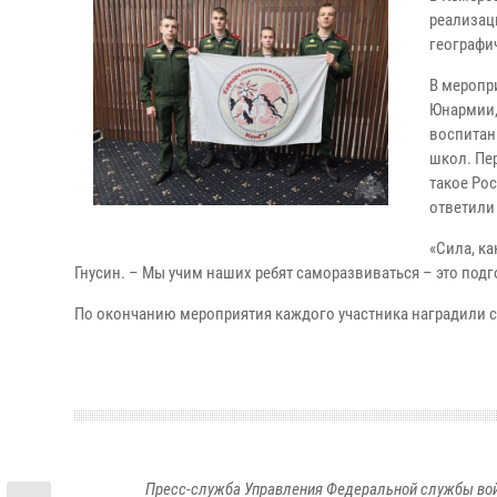
реализац
географи
В меропр
Юнармии,
воспитан
школ. Пе
такое Ро
ответили 
«Сила, ка
Гнусин. – Мы учим наших ребят саморазвиваться – это по
По окончанию мероприятия каждого участника наградили с
Пресс-служба Управления Федеральной службы войс