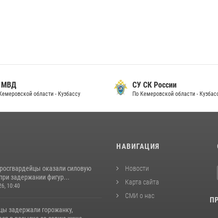
 МВД
СУ СК России
Кемеровской области - Кузбассу
По Кемеровской области - Кузбас
И
НАВИГАЦИЯ
 росгвардейцы оказали силовую
Новости
при задержании фигур...
Карта сайта
26, 10:40
СМИ о нас
П
цы задержали горожанку,