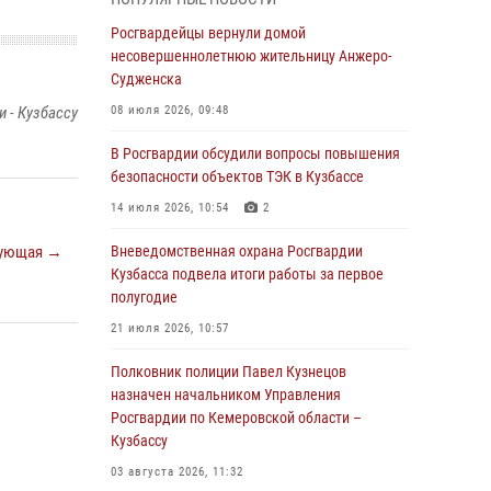
Генерал-полковник Олег Плохой поздравил
специалистов организационно-штатных
Росгвардейцы вернули домой
подразделений Росгвардии с
несовершеннолетнюю жительницу Анжеро-
профессиональным праздником
Судженска
07 августа 2026, 05:32
 - Кузбассу
08 июля 2026, 09:48
С 1 сентября 2026 года вступает в силу новый
В Росгвардии обсудили вопросы повышения
федеральный закон о частной охранной
безопасности объектов ТЭК в Кузбассе
деятельности
14 июля 2026, 10:54
2
06 августа 2026, 10:19
ующая →
Вневедомственная охрана Росгвардии
Росгвардейцы задержали предполагаемого
Кузбасса подвела итоги работы за первое
виновника причинения ножевого ранения
полугодие
кемеровчанину
21 июля 2026, 10:57
06 августа 2026, 09:18
Полковник полиции Павел Кузнецов
Росгвардейцы задержали мужчину,
назначен начальником Управления
повредившего имущество горожанки
Росгвардии по Кемеровской области –
Кузбассу
06 августа 2026, 08:17
1
03 августа 2026, 11:32
Росгвардейцы пресекли противоправные