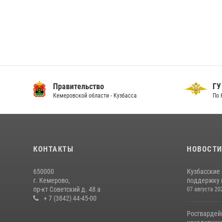
Правительство
ГУ
Кемеровской области - Кузбасса
По 
КОНТАКТЫ
НОВОСТ
650000
Кузбасские
г. Кемерово,
поддержку 
пр-кт Советский д. 48 а
07 августа 20
+ 7 (3842) 44-45-00
Росгвардей