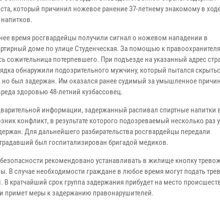
ста, который причинил ножевое ранение 37-летнему знакомому в ход
 напитков.
ее время росгвардейцы получили сигнал о ножевом нападении в
ртирный доме по улице Студенческая. За помощью к правоохранител
сь сожительница потерпевшего. При подъезде на указанный адрес стр
ядка обнаружили подозрительного мужчину, который пытался скрыть
, но был задержан. Им оказался ранее судимый за умышленное причи
вреда здоровью 48-летний кузбассовец.
арительной информации, задержанный распивал спиртные напитки в 
озник конфликт, в результате которого подозреваемый несколько раз 
держан. Для дальнейшего разбирательства росгвардейцы передали
страдавший был госпитализирован бригадой медиков.
 безопасности рекомендовано устанавливать в жилище кнопку трево
ы. В случае необходимости граждане в любое время могут подать тр
 В кратчайший срок группа задержания прибудет на место происшест
 и примет меры к задержанию правонарушителей.