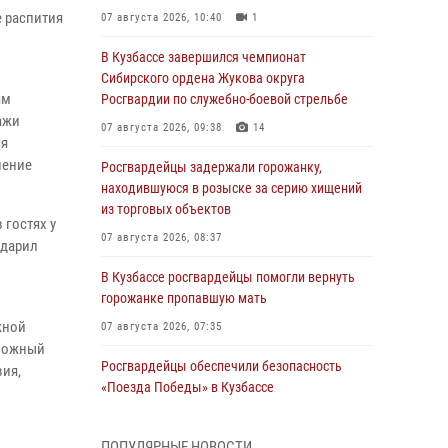
е распития
07 августа 2026, 10:40
1
В Кузбассе завершился чемпионат
Сибирского ордена Жукова округа
ям
Росгвардии по служебно-боевой стрельбе
ажи
07 августа 2026, 09:38
14
ся
нение
Росгвардейцы задержали горожанку,
находившуюся в розыске за серию хищений
из торговых объектов
гостях у
07 августа 2026, 08:37
ударил
В Кузбассе росгвардейцы помогли вернуть
горожанке пропавшую мать
жной
07 августа 2026, 07:35
евожный
Росгвардейцы обеспечили безопасность
вия,
«Поезда Победы» в Кузбассе
07 августа 2026, 06:33
ПОПУЛЯРНЫЕ НОВОСТИ