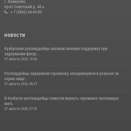
г. Кемерово,
пр-кт Советский д. 48 а
16 июля 2026, 06:43
1
1
+ 7 (3842) 44-45-00
НОВОСТИ
Кузбасские росгвардейцы оказали силовую поддержку при
задержании фигур...
07 августа 2026, 10:40
Росгвардейцы задержали горожанку, находившуюся в розыске за
серию хище...
07 августа 2026, 08:37
В Кузбассе росгвардейцы помогли вернуть горожанке пропавшую
мать
07 августа 2026, 07:35