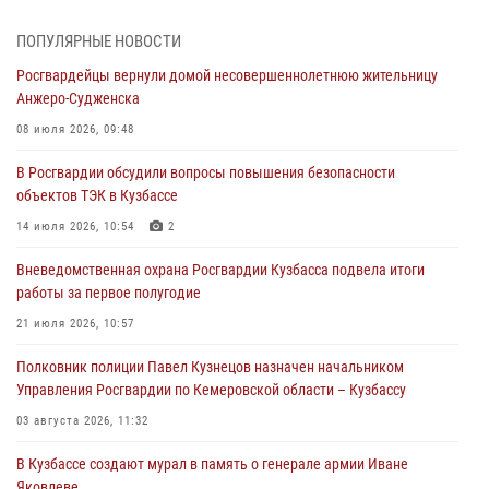
профессиональным праздником
07 августа 2026, 05:32
ПОПУЛЯРНЫЕ НОВОСТИ
Росгвардейцы вернули домой несовершеннолетнюю жительницу
С 1 сентября 2026 года вступает в силу новый федеральный закон о
Анжеро-Судженска
частной охранной деятельности
08 июля 2026, 09:48
06 августа 2026, 10:19
В Росгвардии обсудили вопросы повышения безопасности
Росгвардейцы задержали предполагаемого виновника причинения
объектов ТЭК в Кузбассе
ножевого ранения кемеровчанину
14 июля 2026, 10:54
2
06 августа 2026, 09:18
Вневедомственная охрана Росгвардии Кузбасса подвела итоги
Росгвардейцы задержали мужчину, повредившего имущество
работы за первое полугодие
горожанки
21 июля 2026, 10:57
06 августа 2026, 08:17
1
Полковник полиции Павел Кузнецов назначен начальником
Росгвардейцы пресекли противоправные действия и защитили
Управления Росгвардии по Кемеровской области – Кузбассу
новокузнечанку от агрессивного знакомого
03 августа 2026, 11:32
06 августа 2026, 07:16
В Кузбассе создают мурал в память о генерале армии Иване
Яковлеве