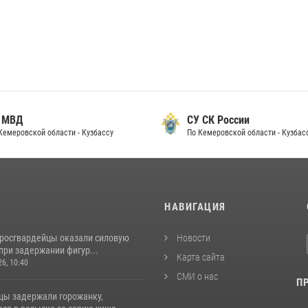
 МВД
СУ СК России
Кемеровской области - Кузбассу
По Кемеровской области - Кузбас
И
НАВИГАЦИЯ
 росгвардейцы оказали силовую
Новости
при задержании фигур...
Карта сайта
26, 10:40
СМИ о нас
П
цы задержали горожанку,