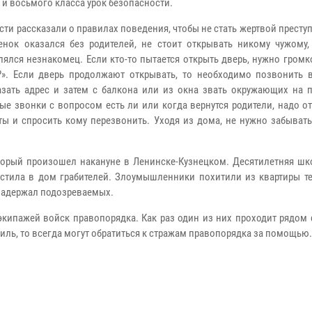
 и восьмого класса урок безопасности.
ти рассказали о правилах поведения, чтобы не стать жертвой преступ
енок оказался без родителей, не стоит открывать никому чужому,
лялся незнакомец. Если кто-то пытается открыть дверь, нужно громк
?». Если дверь продолжают открывать, то необходимо позвонить 
азать адрес и затем с балкона или из окна звать окружающих на 
ые звонки с вопросом есть ли или когда вернутся родители, надо от
ты и спросить кому перезвонить. Уходя из дома, не нужно забыват
торый произошел накануне в Ленинске-Кузнецком. Десятилетняя шк
устила в дом грабителей. Злоумышленники похитили из квартиры те
 задержал подозреваемых.
кипажей войск правопорядка. Как раз один из них проходит рядом 
иль, то всегда могут обратиться к стражам правопорядка за помощью.