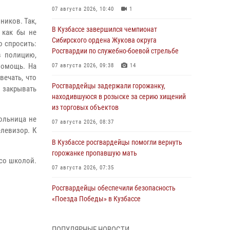
07 августа 2026, 10:40
1
ников. Так,
В Кузбассе завершился чемпионат
 как бы не
Сибирского ордена Жукова округа
о спросить:
Росгвардии по служебно-боевой стрельбе
в полицию,
помощь. На
07 августа 2026, 09:38
14
вечать, что
Росгвардейцы задержали горожанку,
ь закрывать
находившуюся в розыске за серию хищений
из торговых объектов
ольница не
07 августа 2026, 08:37
левизор. К
В Кузбассе росгвардейцы помогли вернуть
горожанке пропавшую мать
со школой.
07 августа 2026, 07:35
Росгвардейцы обеспечили безопасность
«Поезда Победы» в Кузбассе
07 августа 2026, 06:33
ПОПУЛЯРНЫЕ НОВОСТИ