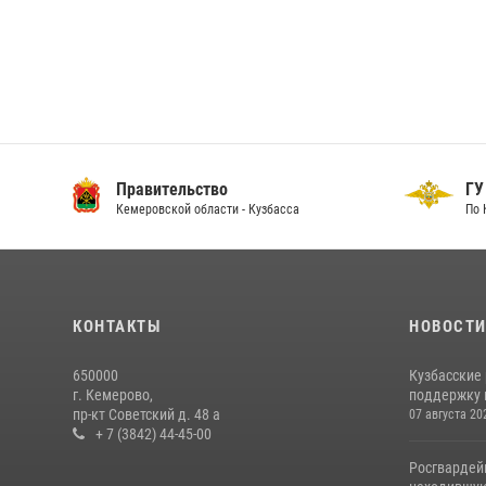
Правительство
ГУ
Кемеровской области - Кузбасса
По 
КОНТАКТЫ
НОВОСТ
650000
Кузбасские
г. Кемерово,
поддержку 
пр-кт Советский д. 48 а
07 августа 20
+ 7 (3842) 44-45-00
Росгвардей