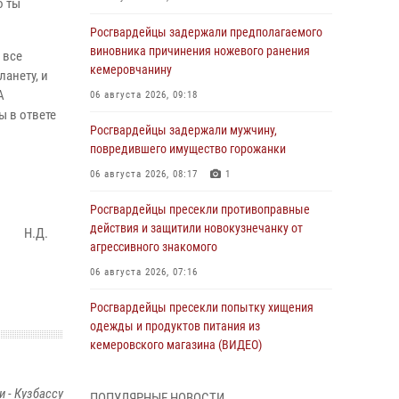
о ты
Росгвардейцы задержали предполагаемого
виновника причинения ножевого ранения
 все
кемеровчанину
анету, и
А
06 августа 2026, 09:18
ы в ответе
Росгвардейцы задержали мужчину,
повредившего имущество горожанки
06 августа 2026, 08:17
1
Росгвардейцы пресекли противоправные
действия и защитили новокузнечанку от
Д.
агрессивного знакомого
06 августа 2026, 07:16
Росгвардейцы пресекли попытку хищения
одежды и продуктов питания из
кемеровского магазина (ВИДЕО)
06 августа 2026, 06:08
1
1
 - Кузбассу
ПОПУЛЯРНЫЕ НОВОСТИ