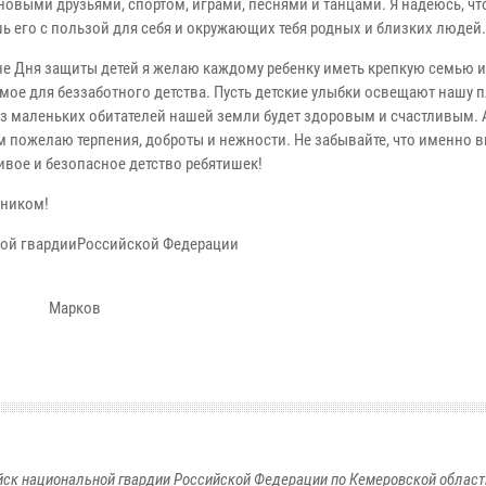
новыми друзьями, спортом, играми, песнями и танцами. Я надеюсь, чт
ь его с пользой для себя и окружающих тебя родных и близких людей.
 Дня защиты детей я желаю каждому ребенку иметь крепкую семью и
мое для беззаботного детства. Пусть детские улыбки освещают нашу пл
з маленьких обитателей нашей земли будет здоровым и счастливым. 
м пожелаю терпения, доброты и нежности. Не забывайте, что именно в
ивое и безопасное детство ребятишек!
ником!
ной гвардииРоссийской Федерации
ейтенант Н.
Марков
к национальной гвардии Российской Федерации по Кемеровской области