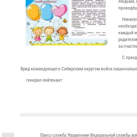
людьми, 
проведёш
Накануне
необходи
каждый и
родителя
за счастл
С празд
Врид командующего Сибирским округом войск националь
генерал-л
Пресс-служба Управления Федеральной службы войс