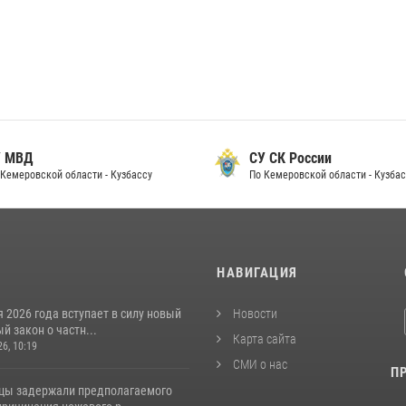
 МВД
СУ СК России
Кемеровской области - Кузбассу
По Кемеровской области - Кузбас
И
НАВИГАЦИЯ
я 2026 года вступает в силу новый
Новости
 закон о частн...
Карта сайта
26, 10:19
СМИ о нас
П
цы задержали предполагаемого