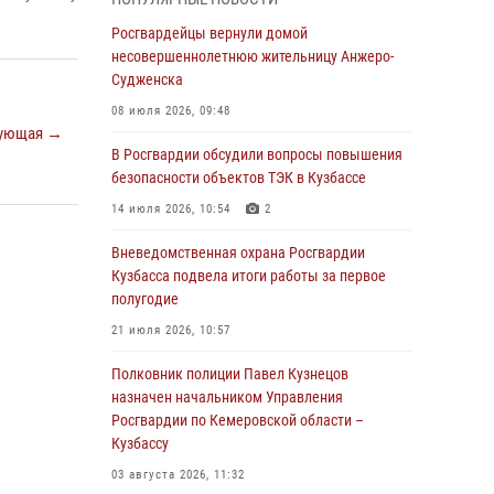
В Кузбассе стартовал чемпионат Сибирского
ордена Жукова округа Росгвардии по
Росгвардейцы вернули домой
служебно-боевой стрельбе
несовершеннолетнюю жительницу Анжеро-
Судженска
05 августа 2026, 10:53
7
08 июля 2026, 09:48
Росгвардейцы задержали в Кемерове
ующая →
дебошира, устроившего конфликт в
В Росгвардии обсудили вопросы повышения
медицинском учреждении
безопасности объектов ТЭК в Кузбассе
05 августа 2026, 09:30
14 июля 2026, 10:54
2
Росгвардейцы задержали участника драки,
Вневедомственная охрана Росгвардии
причинившего побои оппоненту
Кузбасса подвела итоги работы за первое
полугодие
05 августа 2026, 08:50
21 июля 2026, 10:57
Росгвардейцы пресекли нарушение
общественного порядка на городском пляже
Полковник полиции Павел Кузнецов
назначен начальником Управления
05 августа 2026, 08:10
Росгвардии по Кемеровской области –
Кузбассу
Росгвардейцы в Юрге пресекли попытку
проникновения на территорию частного
03 августа 2026, 11:32
домовладения