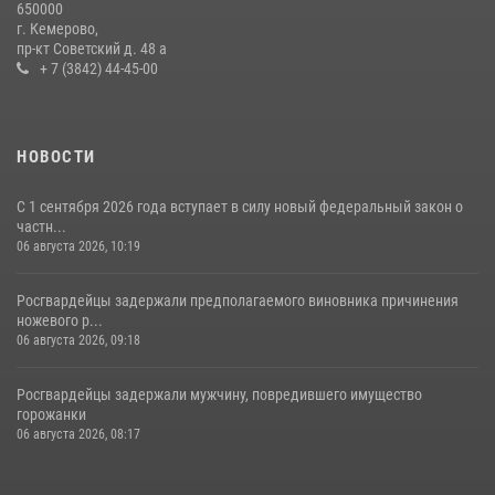
650000
гипермаркета товары на 13 тысяч рублей (ВИДЕО)
г. Кемерово,
пр-кт Советский д. 48 а
16 июля 2026, 06:43
1
1
+ 7 (3842) 44-45-00
НОВОСТИ
С 1 сентября 2026 года вступает в силу новый федеральный закон о
частн...
06 августа 2026, 10:19
Росгвардейцы задержали предполагаемого виновника причинения
ножевого р...
06 августа 2026, 09:18
Росгвардейцы задержали мужчину, повредившего имущество
горожанки
06 августа 2026, 08:17