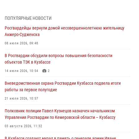
05 августа 2026, 10:53
7
Росгвардейцы задержали в Кемерове дебошира, устроившего
ПОПУЛЯРНЫЕ НОВОСТИ
конфликт в медицинском учреждении
Росгвардейцы вернули домой несовершеннолетнюю жительницу
05 августа 2026, 09:30
Анжеро-Судженска
Росгвардейцы задержали участника драки, причинившего побои
08 июля 2026, 09:48
оппоненту
В Росгвардии обсудили вопросы повышения безопасности
05 августа 2026, 08:50
объектов ТЭК в Кузбассе
Росгвардейцы пресекли нарушение общественного порядка на
14 июля 2026, 10:54
2
городском пляже
Вневедомственная охрана Росгвардии Кузбасса подвела итоги
05 августа 2026, 08:10
работы за первое полугодие
Росгвардейцы в Юрге пресекли попытку проникновения на
21 июля 2026, 10:57
территорию частного домовладения
Полковник полиции Павел Кузнецов назначен начальником
05 августа 2026, 07:45
Управления Росгвардии по Кемеровской области – Кузбассу
03 августа 2026, 11:32
В Кузбассе создают мурал в память о генерале армии Иване