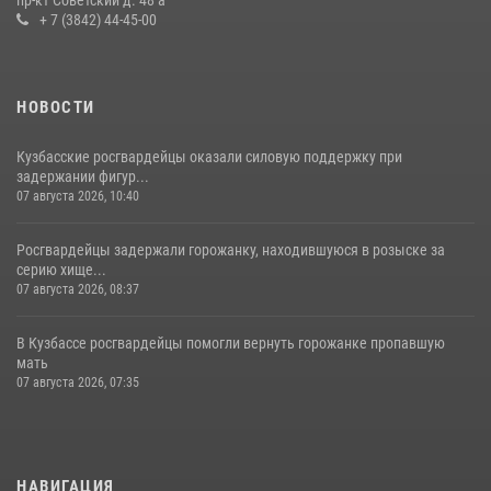
20 июля 2026, 08:52
1
+ 7 (3842) 44-45-00
НОВОСТИ
Кузбасские росгвардейцы оказали силовую поддержку при
задержании фигур...
07 августа 2026, 10:40
Росгвардейцы задержали горожанку, находившуюся в розыске за
серию хище...
07 августа 2026, 08:37
В Кузбассе росгвардейцы помогли вернуть горожанке пропавшую
мать
07 августа 2026, 07:35
НАВИГАЦИЯ