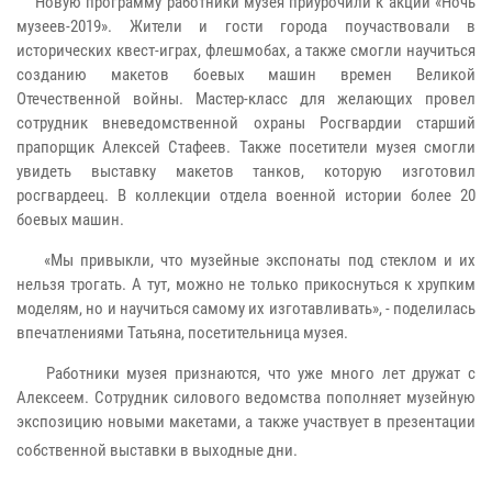
Новую программу работники музея приурочили к акции «Ночь
музеев-2019». Жители и гости города поучаствовали в
исторических квест-играх, флешмобах, а также смогли научиться
созданию макетов боевых машин времен Великой
Отечественной войны. Мастер-класс для желающих провел
сотрудник вневедомственной охраны Росгвардии старший
прапорщик Алексей Стафеев. Также посетители музея смогли
увидеть выставку макетов танков, которую изготовил
росгвардеец. В коллекции отдела военной истории более 20
боевых машин.
«Мы привыкли, что музейные экспонаты под стеклом и их
нельзя трогать. А тут, можно не только прикоснуться к хрупким
моделям, но и научиться самому их изготавливать», ‑ поделилась
впечатлениями Татьяна, посетительница музея.
Работники музея признаются, что уже много лет дружат с
Алексеем. Сотрудник силового ведомства пополняет музейную
экспозицию новыми макетами, а также участвует в презентации
собственной выставки в выходные дни.