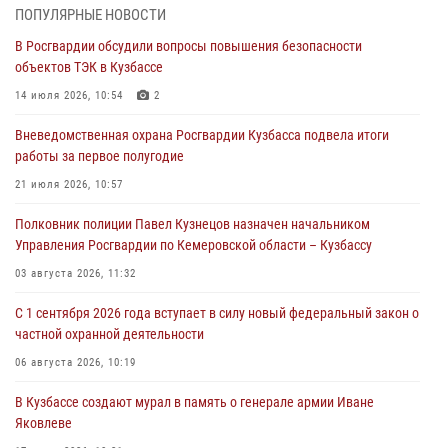
07 августа 2026, 05:32
ПОПУЛЯРНЫЕ НОВОСТИ
В Росгвардии обсудили вопросы повышения безопасности
С 1 сентября 2026 года вступает в силу новый федеральный закон о
объектов ТЭК в Кузбассе
частной охранной деятельности
14 июля 2026, 10:54
2
06 августа 2026, 10:19
Вневедомственная охрана Росгвардии Кузбасса подвела итоги
Росгвардейцы задержали предполагаемого виновника причинения
работы за первое полугодие
ножевого ранения кемеровчанину
21 июля 2026, 10:57
06 августа 2026, 09:18
Полковник полиции Павел Кузнецов назначен начальником
Росгвардейцы задержали мужчину, повредившего имущество
Управления Росгвардии по Кемеровской области – Кузбассу
горожанки
03 августа 2026, 11:32
06 августа 2026, 08:17
1
С 1 сентября 2026 года вступает в силу новый федеральный закон о
Росгвардейцы пресекли противоправные действия и защитили
частной охранной деятельности
новокузнечанку от агрессивного знакомого
06 августа 2026, 10:19
06 августа 2026, 07:16
В Кузбассе создают мурал в память о генерале армии Иване
Яковлеве