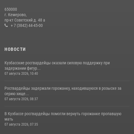
Сотрудники ОМОН «Оберег» провели встречу с воспитанниками
650000
детского дома в рамках всероссийской акции
г. Кемерово,
пр-кт Советский д. 48 а
20 июля 2026, 10:54
2
+ 7 (3842) 44-45-00
НОВОСТИ
Кузбасские росгвардейцы оказали силовую поддержку при
задержании фигур...
07 августа 2026, 10:40
Росгвардейцы задержали горожанку, находившуюся в розыске за
серию хище...
07 августа 2026, 08:37
В Кузбассе росгвардейцы помогли вернуть горожанке пропавшую
мать
07 августа 2026, 07:35