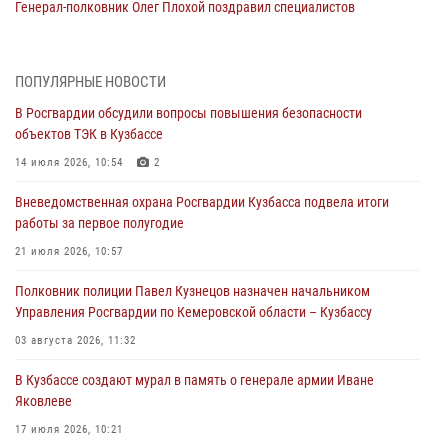
Генерал-полковник Олег Плохой поздравил специалистов
организационно-штатных подразделений Росгвардии с
профессиональным праздником
07 августа 2026, 05:32
ПОПУЛЯРНЫЕ НОВОСТИ
В Росгвардии обсудили вопросы повышения безопасности
С 1 сентября 2026 года вступает в силу новый федеральный закон о
объектов ТЭК в Кузбассе
частной охранной деятельности
14 июля 2026, 10:54
2
06 августа 2026, 10:19
Вневедомственная охрана Росгвардии Кузбасса подвела итоги
Росгвардейцы задержали предполагаемого виновника причинения
работы за первое полугодие
ножевого ранения кемеровчанину
21 июля 2026, 10:57
06 августа 2026, 09:18
Полковник полиции Павел Кузнецов назначен начальником
Росгвардейцы задержали мужчину, повредившего имущество
Управления Росгвардии по Кемеровской области – Кузбассу
горожанки
03 августа 2026, 11:32
06 августа 2026, 08:17
1
В Кузбассе создают мурал в память о генерале армии Иване
Росгвардейцы пресекли противоправные действия и защитили
Яковлеве
новокузнечанку от агрессивного знакомого
17 июля 2026, 10:21
06 августа 2026, 07:16