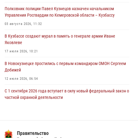
Полковник полиции Павел Кузнецов назначен начальником
Росгвардейцы задержали мужчину, повредившего имущество
Управления Росгвардии по Кемеровской области – Кузбассу
горожанки
03 августа 2026, 11:32
06 августа 2026, 08:17
1
В Кузбассе создают мурал в память о генерале армии Иване
Росгвардейцы пресекли противоправные действия и защитили
Яковлеве
новокузнечанку от агрессивного знакомого
17 июля 2026, 10:21
06 августа 2026, 07:16
В Новокузнецке простились с первым командиром ОМОН Сергеем
Добижей
12 июля 2026, 06:54
С 1 сентября 2026 года вступает в силу новый федеральный закон о
частной охранной деятельности
06 августа 2026, 10:19
Росгвардейцы задержали горожанина, воспользовавшегося
мотоциклом без разрешения владельца
Правительство
14 июля 2026, 08:52
1