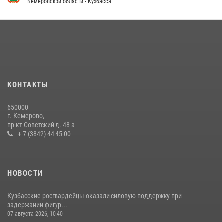
Кемеровской области - Кузбасса
Кузбасский спецназ принял участие в сборе снайперов Сибирского
округа Росгвардии
24 июля 2026, 10:35
3
Росгвардейцы задержали мужчину, вырвавшего у горожанки пакет
с покупками
20 июля 2026, 08:52
1
КОНТАКТЫ
Сотрудники ОМОН «Оберег» провели встречу с воспитанниками
650000
детского дома в рамках всероссийской акции
г. Кемерово,
пр-кт Советский д. 48 а
20 июля 2026, 10:54
2
+ 7 (3842) 44-45-00
НОВОСТИ
Кузбасские росгвардейцы оказали силовую поддержку при
задержании фигур...
07 августа 2026, 10:40