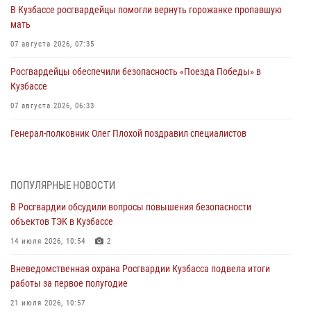
В Кузбассе росгвардейцы помогли вернуть горожанке пропавшую
мать
07 августа 2026, 07:35
Росгвардейцы обеспечили безопасность «Поезда Победы» в
Кузбассе
07 августа 2026, 06:33
Генерал-полковник Олег Плохой поздравил специалистов
организационно-штатных подразделений Росгвардии с
профессиональным праздником
07 августа 2026, 05:32
ПОПУЛЯРНЫЕ НОВОСТИ
В Росгвардии обсудили вопросы повышения безопасности
С 1 сентября 2026 года вступает в силу новый федеральный закон о
объектов ТЭК в Кузбассе
частной охранной деятельности
14 июля 2026, 10:54
2
06 августа 2026, 10:19
Вневедомственная охрана Росгвардии Кузбасса подвела итоги
Росгвардейцы задержали предполагаемого виновника причинения
работы за первое полугодие
ножевого ранения кемеровчанину
21 июля 2026, 10:57
06 августа 2026, 09:18