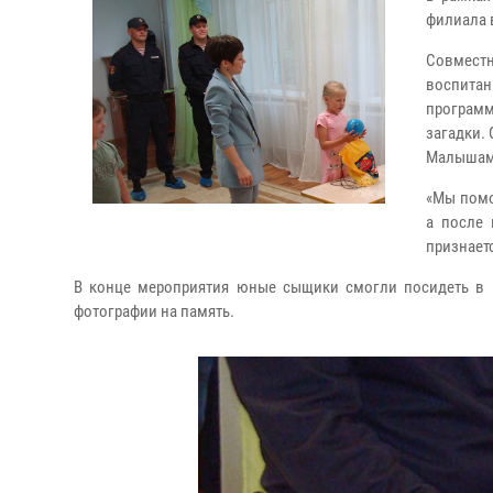
филиала 
Совмест
воспитан
программ
загадки.
Малышам 
«Мы помо
а после 
признаетс
В конце мероприятия юные сыщики смогли посидеть в п
фотографии на память.