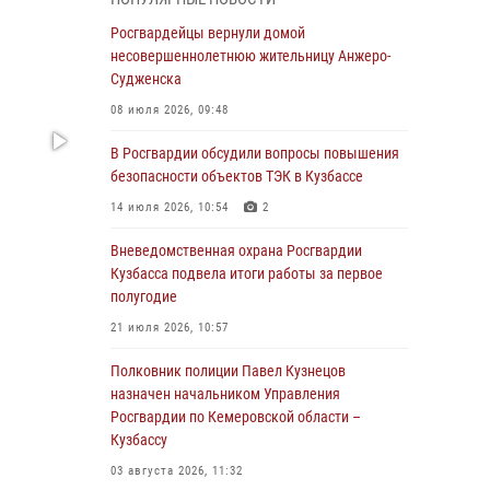
Генерал-полковник Олег Плохой поздравил
специалистов организационно-штатных
Росгвардейцы вернули домой
подразделений Росгвардии с
несовершеннолетнюю жительницу Анжеро-
профессиональным праздником
Судженска
07 августа 2026, 05:32
08 июля 2026, 09:48
С 1 сентября 2026 года вступает в силу новый
В Росгвардии обсудили вопросы повышения
федеральный закон о частной охранной
безопасности объектов ТЭК в Кузбассе
деятельности
14 июля 2026, 10:54
2
06 августа 2026, 10:19
Вневедомственная охрана Росгвардии
Росгвардейцы задержали предполагаемого
Кузбасса подвела итоги работы за первое
виновника причинения ножевого ранения
полугодие
кемеровчанину
21 июля 2026, 10:57
06 августа 2026, 09:18
Полковник полиции Павел Кузнецов
Росгвардейцы задержали мужчину,
назначен начальником Управления
повредившего имущество горожанки
Росгвардии по Кемеровской области –
Кузбассу
06 августа 2026, 08:17
1
03 августа 2026, 11:32
Росгвардейцы пресекли противоправные