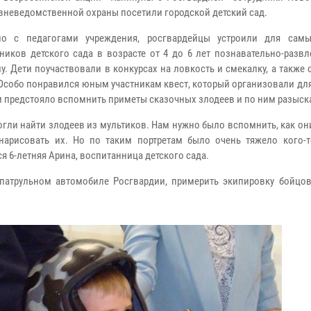
вневедомственной охраны посетили городской детский сад.
но с педагогами учреждения, росгвардейцы устроили для сам
ников детского сада в возрасте от 4 до 6 лет познавательно-разв
у. Дети поучаствовали в конкурсах на ловкость и смекалку, а также
 Особо понравился юным участникам квест, который организовали для
предстояло вспомнить приметы сказочных злодеев и по ним разыска
гли найти злодеев из мультиков. Нам нужно было вспомнить, как он
нарисовать их. Но по таким портретам было очень тяжело кого-то
я 6-летняя Арина, воспитанница детского сада.
атрульном автомобиле Росгвардии, примерить экипировку бойцов