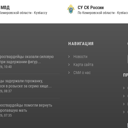
 МВД
СУ СК России
Кемеровской области - Кузбассу
По Кемеровской области - Кузбас
И
НАВИГАЦИЯ
 росгвардейцы оказали силовую
Новости
при задержании фигур...
Карта сайта
26, 10:40
СМИ о нас
П
цы задержали горожанку,
ся в розыске за серию хище...
26, 08:37
 росгвардейцы помогли вернуть
пропавшую мать
26, 07:35