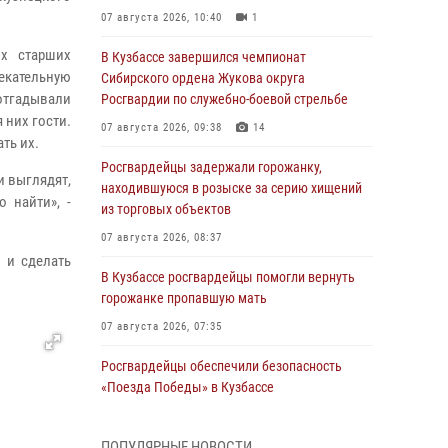
07 августа 2026, 10:40
1
ых старших
В Кузбассе завершился чемпионат
лекательную
Сибирского ордена Жукова округа
 отгадывали
Росгвардии по служебно-боевой стрельбе
 них гости.
07 августа 2026, 09:38
14
ть их.
Росгвардейцы задержали горожанку,
и выглядят,
находившуюся в розыске за серию хищений
 найти», -
из торговых объектов
07 августа 2026, 08:37
 и сделать
В Кузбассе росгвардейцы помогли вернуть
горожанке пропавшую мать
07 августа 2026, 07:35
Росгвардейцы обеспечили безопасность
«Поезда Победы» в Кузбассе
07 августа 2026, 06:33
ПОПУЛЯРНЫЕ НОВОСТИ